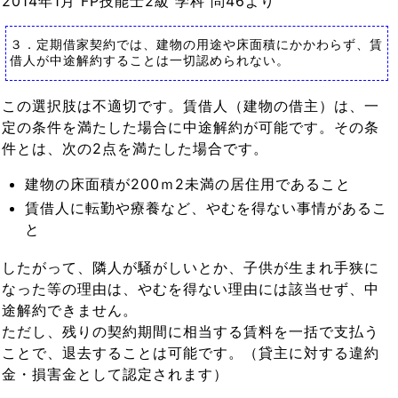
2014年1月 FP技能士2級 学科 問46より
３．定期借家契約では、建物の用途や床面積にかかわらず、賃
借人が中途解約することは一切認められない。
この選択肢は不適切です。賃借人（建物の借主）は、一
定の条件を満たした場合に中途解約が可能です。その条
件とは、次の2点を満たした場合です。
建物の床面積が200ｍ2未満の居住用であること
賃借人に転勤や療養など、やむを得ない事情があるこ
と
したがって、隣人が騒がしいとか、子供が生まれ手狭に
なった等の理由は、やむを得ない理由には該当せず、中
途解約できません。
ただし、残りの契約期間に相当する賃料を一括で支払う
ことで、退去することは可能です。（貸主に対する違約
金・損害金として認定されます）