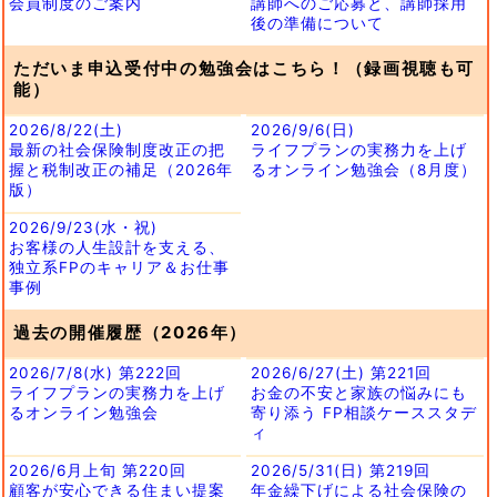
会員制度のご案内
講師へのご応募と、講師採用
後の準備について
ただいま申込受付中の勉強会はこちら！（録画視聴も可
能）
2026/8/22(土)
2026/9/6(日)
最新の社会保険制度改正の把
ライフプランの実務力を上げ
握と税制改正の補足（2026年
るオンライン勉強会（8月度）
版）
2026/9/23(水・祝)
お客様の人生設計を支える、
独立系FPのキャリア＆お仕事
事例
過去の開催履歴（2026年）
2026/7/8(水) 第222回
2026/6/27(土) 第221回
ライフプランの実務力を上げ
お金の不安と家族の悩みにも
るオンライン勉強会
寄り添う FP相談ケーススタデ
ィ
2026/6月上旬 第220回
2026/5/31(日) 第219回
顧客が安心できる住まい提案
年金繰下げによる社会保険の