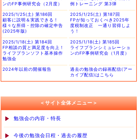
ンのFP事例研究会（2月度）
例トレーニング 第3弾
2025/1/25(土) 第186回
2025/1/25(土) 第187回
顧客に説明＆実践できる！
FPが知っておくべき2025年
様々な所得・控除の確定申告
度税制改正 一通り習得しよ
(2025年版)
う！
2025/1/18(土) 第184回
2025/1/18(土) 第185回
FP相談の質と満足度を向上！
ライフプランシミュレーショ
ライフプランソフト基本操作
ンのFP事例研究会（1月度）
勉強会
2024年以前の開催報告
過去の勉強会の録画配信(アー
カイブ配信)はこちら
＜サイト全体メニュー＞
勉強会の内容・特長
今後の勉強会日程・過去の履歴