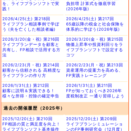
を、ライフプランソフトで実
負担増 計算式を徹底学習
践！
(2026年版)
2026/4/25(土) 第218回
2026/4/25(土) 第217回
ライフプラン相談事例で学ぼ
65歳以降の税金と社会保険を
う (夫を亡くした相談者編)
体系的に学ぼう(2026年版)
2026/3/20(金・祝) 第216回
2026/3/20(金・祝) 第215回
ライフプランデータを顧客と
物価上昇率や投資利回りをラ
共有し、FP相談で活用する方
イフプランソフトで設定する
法
コツ
2026/2/23(月・祝) 第214回
2026/2/23(月・祝) 第213回
顧客から信頼される 高精度な
資産運用の提案力を高める、
ライフプランの作り方
FP実践トレーニング
2026/1/31(土) 第212回
2026/1/31(土) 第211回
顧客に説明＆実践できる！
FPが知っておくべき2026年
様々な所得・控除の確定申告
度税制改正 一通り習得しよう
過去の開催履歴（2025年）
2025/12/20(土) 第210回
2025/12/20(土) 第209回
FP相談の質と満足度を向上！
ライフプランシミュレーショ
ライフプランソフト基本操作
ンのFP事例研究会（12月度）