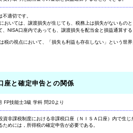
は不適切です。
口座においては、譲渡損失が生じても、税務上は損失がないもの
て、NISA口座内であっても、譲渡損失を配当金と損益通算す
口座は税の視点において、「損失も利益も存在しない」という世
A口座と確定申告との関係
5月 FP技能士3級 学科 問20より
投資非課税制度における非課税口座（ＮＩＳＡ口座）内で生じ
るためには，所得税の確定申告が必要である。