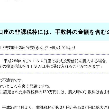
A口座の非課税枠には、手数料の金額を含む
1月 FP技能士2級 実技(きんざい個人) 問5より
 「平成28年中にＮＩＳＡ口座で株式投資信託を購入する場合、
その投資信託をＮＩＳＡ口座に受け入れることができます」
は不適切です。
かいところを突く問題ですね。
口座に設定された非課税枠の120万円には、購入時の手数料は含
、平成28年1月より、非課税枠が100万円から120万円に拡