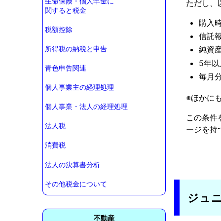
生命保険・個人年金に
ただし、
関すると税金
購入
税額控除
信託報
純資産
所得税の納税と申告
5年
青色申告関連
毎月
個人事業主の経理処理
※ほかに
個人事業・法人の経理処理
この条件
法人税
ージを持
消費税
法人の決算書分析
その他税金について
ジュニ
不動産