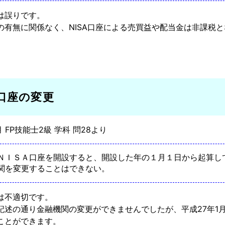
は誤りです。
の有無に関係なく、NISA口座による売買益や配当金は非課税
A口座の変更
月 FP技能士2級 学科 問28より
ＮＩＳＡ口座を開設すると、開設した年の１月１日から起算し
関を変更することはできない。
は不適切です。
記述の通り金融機関の変更ができませんでしたが、平成27年1
ことができます。