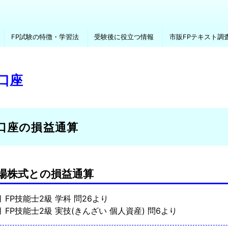
FP試験の特徴・学習法
受験後に役立つ情報
市販FPテキスト調
A口座
A口座の損益通算
場株式との損益通算
月 FP技能士2級 学科 問26より
1月 FP技能士2級 実技(きんざい 個人資産) 問6より