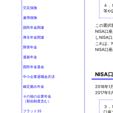
４．
労災保険
等や
雇用保険
この選択
国民年金関連
NISA
しNIS
厚生年金関連
これは、
障害年金
NISA
遺族年金
国民年金基金
NIS
中小企業退職金共済
2018年1
確定拠出年金
2017年
その他の企業年金
（類似制度含む）
３．
フラット35
口座