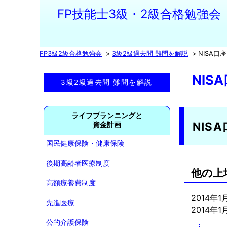
FP技能士3級・2級合格勉強会
FP3級2級合格勉強会
3級2級過去問 難問を解説
NISA口座
NIS
3級2級過去問 難問を解説
ライフプランニングと
NIS
資金計画
国民健康保険・健康保険
後期高齢者医療制度
他の上
高額療養費制度
2014年1
先進医療
2014年
公的介護保険