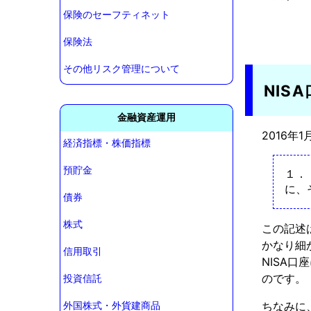
保険のセーフティネット
保険法
その他リスク管理について
NIS
金融資産運用
2016年
経済指標・株価指標
預貯金
１．
に、
債券
株式
この記述
かなり細
信用取引
NISA
のです。
投資信託
ちなみに
外国株式・外貨建商品