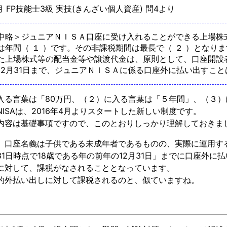
5月 FP技能士3級 実技(きんざい個人資産) 問4より
中略＞ジュニアＮＩＳＡ口座に受け入れることができる上場株
は年間（ １ ）です。その非課税期間は最長で（ ２ ）となり
た上場株式等の配当金等や譲渡代金は、原則として、口座開設者
12月31日まで、ジュニアＮＩＳＡに係る口座外に払い出すこ
入る言葉は「80万円、（２）に入る言葉は「５年間」、（３）
ISAは、2016年4月よりスタートした新しい制度です。
内容は基礎事項ですので、このとおりしっかり理解しておきま
、口座名義は子供である未成年者であるものの、実際に運用す
31日時点で18歳である年の前年の12月31日」までに口座外
に対して、課税がなされることとなっています。
的外払い出しに対して課税されるのと、似ていますね。