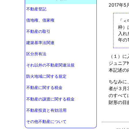
2017年
不動産登記
借地権、借家権
「＜
枠）
不動産の取引
入れ
年の
建築基準法関連
区分所有法
（１）に
ジュニアN
それ以外の不動産関連法規
本記述の
防火地域に関する規定
ちなみに
不動産に関する税金
者が３月
のすべて
不動産の譲渡に関する税金
財形の目
不動産投資と有効活用
その他不動産について