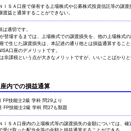
ＮＩＳＡ口座で保有する上場株式や公募株式投資信託等の譲渡
譲渡益と通算することができない。
肢は適切です。
口座が登場するまでは、上場株式での譲渡損失を、他の上場株式
A口座で生じた譲渡損失は、本記述の通り他とは損益通算するこ
NISA口座のデメリットです。
口座は非課税という点が大きなメリットですが、いいことばかり
A口座内での損益通算
月 FP技能士2級 学科 問29より
5月 FP技能士2級 学科 問27も類題
ＮＩＳＡ口座内の上場株式等の譲渡損失の金額については、確
で受け取った配当金等の金額と損益通算することができる。