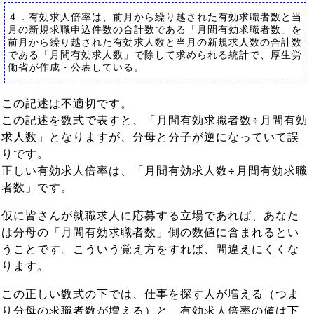
４．有効求人倍率は、前月から繰り越された有効求職者数と当
月の新規求職申込件数の合計数である「月間有効求職者数」を
前月から繰り越された有効求人数と当月の新規求人数の合計数
である「月間有効求人数」で除して求められる統計で、厚生労
働省が作成・公表している。
この記述は不適切です。
この記述を数式で表すと、「月間有効求職者数÷月間有効
求人数」となりますが、分母と分子が逆になっていて誤
りです。
正しい有効求人倍率は、「月間有効求人数÷月間有効求職
者数」です。
仮に皆さんが就職求人に応募する立場であれば、あなた
は分母の「月間有効求職者数」側の数値に含まれるとい
うことです。こういう覚え方をすれば、間違えにくくな
ります。
この正しい数式の下では、仕事を探す人が増える（つま
り分母の求職者数が増える）と、有効求人倍率の値は下