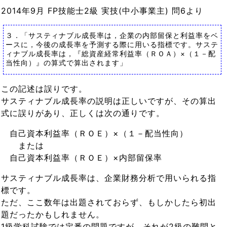
2014年9月 FP技能士2級 実技(中小事業主) 問6より
３．「サスティナブル成長率は，企業の内部留保と利益率をベ
ースに，今後の成長率を予測する際に用いる指標です。サステ
ィナブル成長率は，『総資産経常利益率（ＲＯＡ）×（１－配
当性向）』の算式で算出されます」
この記述は誤りです。
サスティナブル成長率の説明は正しいですが、その算出
式に誤りがあり、正しくは次の通りです。
自己資本利益率（ＲＯＥ）×（１－配当性向）
または
自己資本利益率（ＲＯＥ）×内部留保率
サスティナブル成長率は、企業財務分析で用いられる指
標です。
ただ、ここ数年は出題されておらず、もしかしたら初出
題だったかもしれません。
1級学科試験では定番の問題ですが、それが2級の難問と