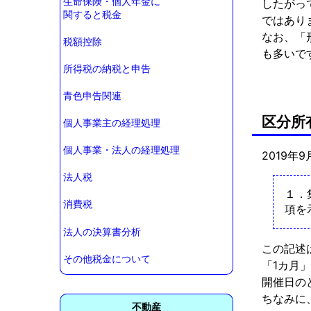
生命保険・個人年金に
したがっ
関すると税金
ではあり
なお、「
税額控除
も多いで
所得税の納税と申告
青色申告関連
区分所
個人事業主の経理処理
個人事業・法人の経理処理
2019年
法人税
１．
消費税
項を
法人の決算書分析
この記述
その他税金について
「1カ月
開催日の
ちなみに
不動産