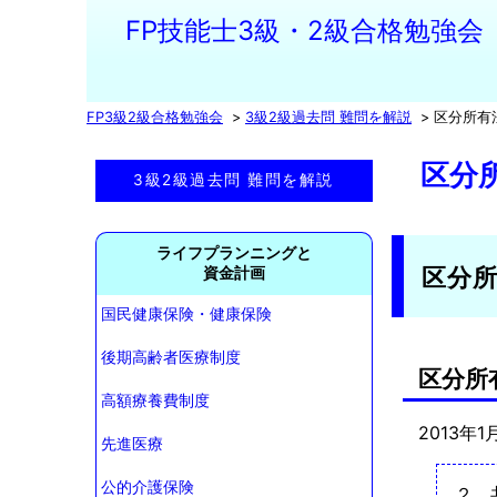
FP技能士3級・2級合格勉強会
FP3級2級合格勉強会
3級2級過去問 難問を解説
区分所有
区分
3級2級過去問 難問を解説
ライフプランニングと
区分
資金計画
国民健康保険・健康保険
後期高齢者医療制度
区分所
高額療養費制度
2013年1
先進医療
公的介護保険
２．