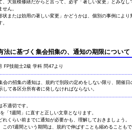
て、大規模修繕だからと言って、必ず「著しい変更」とみなし
ません。
形状または効用の著しい変更」かどうかは、個別の事例により
す。
有法に基づく集会招集の、通知の期限について
9月 FP技能士2級 学科 問47より
集会の招集の通知は、規約で別段の定めをしない限り、開催日
示して各区分所有者に発しなければならない。
は不適切です。
」を「1週間」に直すと正しい文章となります。
どれくらい前までに通知が必要かも、理解しておきましょう。
、この1週間という期間は、規約で伸ばすことも縮めることも