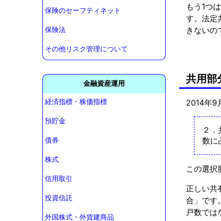
もう1つ
保険のセーフティネット
す。法定
きないの
保険法
その他リスク管理について
共用部
金融資産運用
経済指標・株価指標
2014年
預貯金
２．
数に
債券
株式
この選択
信用取引
正しい共
投資信託
合」です
戸数では
外国株式・外貨建商品