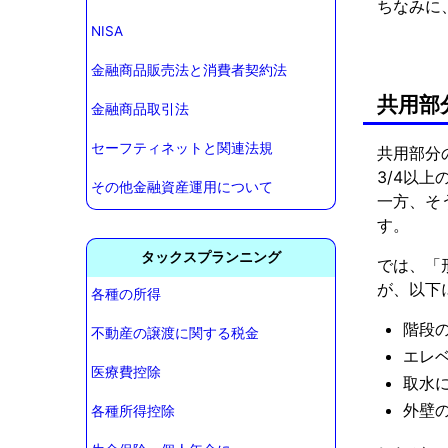
ちなみに
NISA
金融商品販売法と消費者契約法
共用部
金融商品取引法
セーフティネットと関連法規
共用部分
3/4以
その他金融資産運用について
一方、そ
す。
タックスプランニング
では、「
が、以下
各種の所得
階段
不動産の譲渡に関する税金
エレ
医療費控除
取水
外壁
各種所得控除