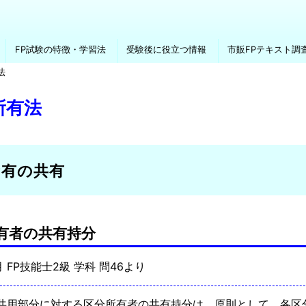
FP試験の特徴・学習法
受験後に役立つ情報
市販FPテキスト調
法
所有法
所有の共有
有者の共有持分
月 FP技能士2級 学科 問46より
共用部分に対する区分所有者の共有持分は、原則として、各区