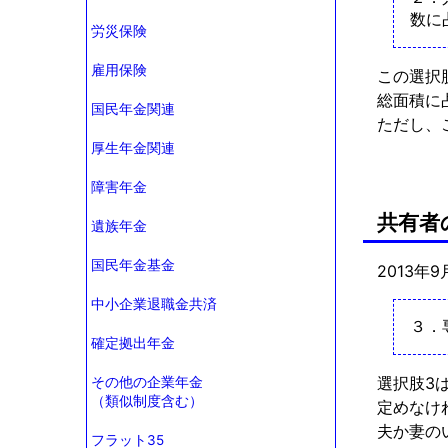
数に
労災保険
雇用保険
この選択
総面積に
国民年金関連
ただし、
厚生年金関連
障害年金
共有者
遺族年金
国民年金基金
2013年
中小企業退職金共済
３．
確定拠出年金
選択肢3
その他の企業年金
（類似制度含む）
定めなけ
夫か妻の
フラット35