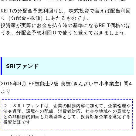
REITの分配金予想利回りは、株式投資で言えば配当利回
り（分配金÷株価）にあたるものです。
投資家が実際にお金を払う時の基準になるREIT価格のほ
うを、分配金予想利回りで使うと覚えておきましょう。
SRIファンド
2015年9月 FP技能士2級 実技(きんざい中小事業主) 問4
より
２．ＳＲＩファンドは、企業の財務内容に加えて、企業倫理や
法令遵守、環境への配慮、消費者対応、社会や地域への貢献な
どの非財務的側面も判断基準として、投資対象企業を選定する
投資信託です