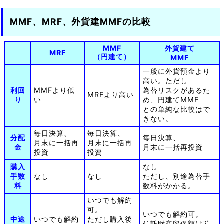
MMF、MRF、外貨建MMFの比較
MMF
外貨建て
MRF
（円建て）
MMF
一般に外貨預金より
高い。ただし
利回
MMFより低
為替リスクがあるた
MRFより高い
り
い
め、円建てMMF
との単純な比較はで
きない。
毎日決算、
毎日決算、
分配
毎日決算、
月末に一括再
月末に一括再
金
月末に一括再投資
投資
投資
購入
なし
手数
なし
なし
ただし、別途為替手
料
数料がかかる。
いつでも解約
可。
いつでも解約可。
中途
いつでも解約
ただし購入後
信託財産留保額は差