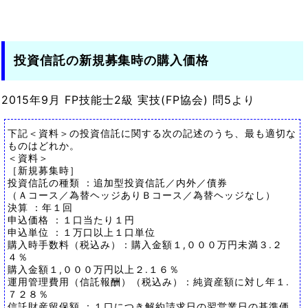
投資信託の新規募集時の購入価格
2015年9月 FP技能士2級 実技(FP協会) 問5より
下記＜資料＞の投資信託に関する次の記述のうち、最も適切な
ものはどれか。
＜資料＞
［新規募集時］
投資信託の種類 ：追加型投資信託／内外／債券
（Ａコース／為替ヘッジありＢコース／為替ヘッジなし）
決算 ：年１回
申込価格 ：１口当たり１円
申込単位 ：１万口以上１口単位
購入時手数料（税込み）：購入金額１,０００万円未満３.２
４％
購入金額１,０００万円以上２.１６％
運用管理費用（信託報酬）（税込み）：純資産額に対し年１.
７２８％
信託財産留保額 ：１口につき解約請求日の翌営業日の基準価