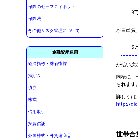
保険のセーフティネット
8万
保険法
が自己負
その他リスク管理について
6万
金融資産運用
経済指標・株価指標
が払い戻
預貯金
同様に、
られます
債券
詳しくは
株式
http://di
信用取引
投資信託
世帯合
外国株式・外貨建商品