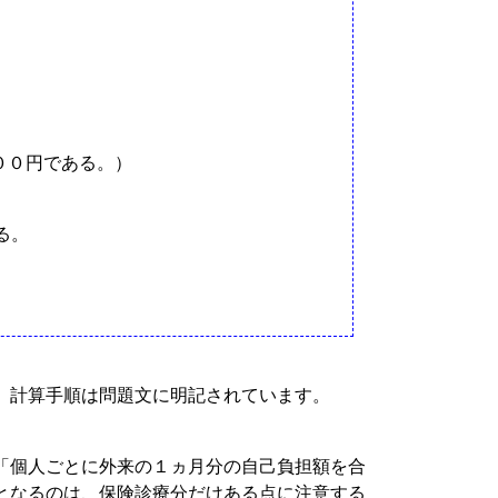
００円である。）
］
る。
、計算手順は問題文に明記されています。
「個人ごとに外来の１ヵ月分の自己負担額を合
となるのは、保険診療分だけある点に注意する