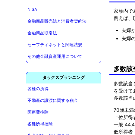
NISA
家族内で
例えば、
金融商品販売法と消費者契約法
夫婦
金融商品取引法
夫婦
セーフティネットと関連法規
その他金融資産運用について
多数該
タックスプランニング
多数該当
各種の所得
を受けて
多数該当
不動産の譲渡に関する税金
70歳未
医療費控除
上位所得者
各種所得控除
一般 44,
低所得者 2