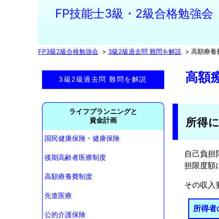
FP技能士3級・2級合格勉強会
FP3級2級合格勉強会
3級2級過去問 難問を解説
高額療養
高額
3級2級過去問 難問を解説
ライフプランニングと
所得
資金計画
国民健康保険・健康保険
自己負担
後期高齢者医療制度
担限度額
高額療養費制度
その収入
先進医療
所得者
公的介護保険