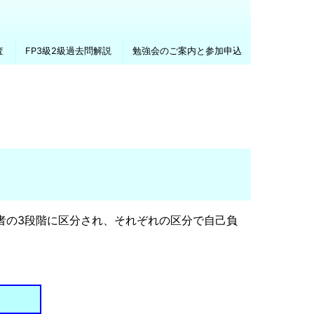
査
FP3級2級過去問解説
勉強会のご案内と参加申込
者の3段階に区分され、それぞれの区分で自己負