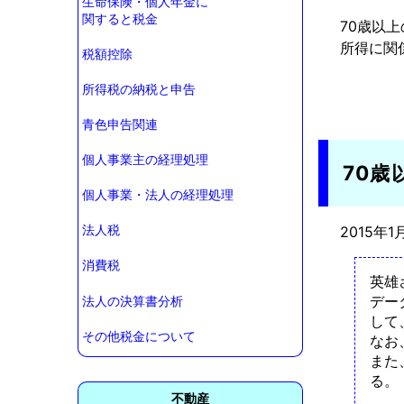
生命保険・個人年金に
関すると税金
70歳以
所得に関係
税額控除
所得税の納税と申告
青色申告関連
個人事業主の経理処理
70歳
個人事業・法人の経理処理
2015年1
法人税
消費税
英雄
デー
法人の決算書分析
して
その他税金について
なお
また
る。
不動産