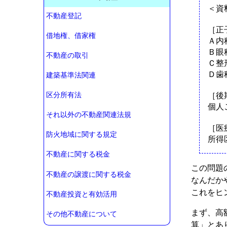
＜資
不動産登記
［正
借地権、借家権
Ａ内
Ｂ眼
不動産の取引
Ｃ整
Ｄ歯
建築基準法関連
［後
区分所有法
個人
それ以外の不動産関連法規
［医
防火地域に関する規定
所得
不動産に関する税金
この問題
不動産の譲渡に関する税金
なんだか
これをヒ
不動産投資と有効活用
まず、高
その他不動産について
算」とあ