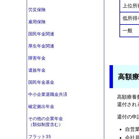
上位所
労災保険
低所得
雇用保険
一般
国民年金関連
厚生年金関連
障害年金
遺族年金
高額
国民年金基金
中小企業退職金共済
高額療養
還付され
確定拠出年金
還付の申
その他の企業年金
（類似制度含む）
自営
フラット35
会社