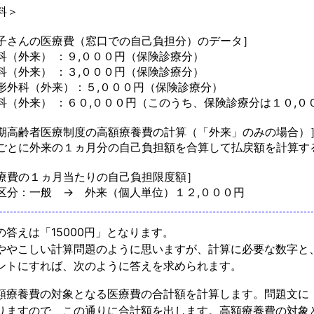
料＞
子さんの医療費（窓口での自己負担分）のデータ］
科（外来） ：９,０００円（保険診療分）
科（外来） ：３,０００円（保険診療分）
形外科（外来）：５,０００円（保険診療分）
科（外来） ：６０,０００円（このうち、保険診療分は１０,０
期高齢者医療制度の高額療養費の計算（「外来」のみの場合）
ごとに外来の１ヵ月分の自己負担額を合算して払戻額を計算す
療費の１ヵ月当たりの自己負担限度額］
区分：一般 → 外来（個人単位）１２,０００円
の答えは「15000円」となります。
ややこしい計算問題のように思いますが、計算に必要な数字と
ントにすれば、次のように答えを求められます。
額療養費の対象となる医療費の合計額を計算します。問題文に
りますので、この通りに合計額を出します。高額療養費の対象