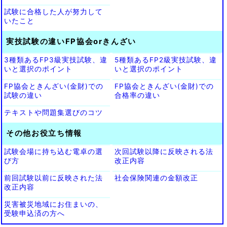
試験に合格した人が努力して
いたこと
実技試験の違いFP協会orきんざい
3種類あるFP3級実技試験、違
5種類あるFP2級実技試験、違
いと選択のポイント
いと選択のポイント
FP協会ときんざい(金財)での
FP協会ときんざい(金財)での
試験の違い
合格率の違い
テキストや問題集選びのコツ
その他お役立ち情報
試験会場に持ち込む電卓の選
次回試験以降に反映される法
び方
改正内容
前回試験以前に反映された法
社会保険関連の金額改正
改正内容
災害被災地域にお住まいの、
受験申込済の方へ