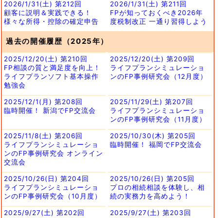
2026/1/31(土) 第212回
2026/1/31(土) 第211回
顧客に説明＆実践できる！
FPが知っておくべき2026年
様々な所得・控除の確定申告
度税制改正 一通り習得しよう
過去の開催履歴（2025年）
2025/12/20(土) 第210回
2025/12/20(土) 第209回
FP相談の質と満足度を向上！
ライフプランシミュレーショ
ライフプランソフト基本操作
ンのFP事例研究会（12月度）
勉強会
2025/12/1(月) 第208回
2025/11/29(土) 第207回
臨時開催！ 新潟でFP交流会
ライフプランシミュレーショ
ンのFP事例研究会（11月度）
2025/11/8(土) 第206回
2025/10/30(木) 第205回
ライフプランシミュレーショ
臨時開催！ 福岡でFP交流会
ンのFP事例研究会 オンライン
交流会
2025/10/26(日) 第204回
2025/10/26(日) 第205回
ライフプランシミュレーショ
プロの相続相談を体験し、相
ンのFP事例研究会（10月度）
続の実務力を高めよう！
2025/9/27(土) 第202回
2025/9/27(土) 第203回