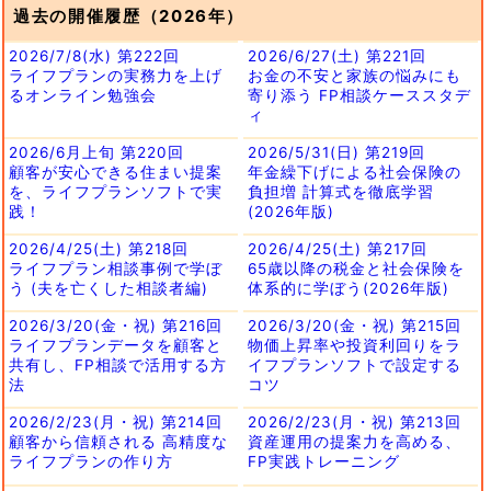
過去の開催履歴（2026年）
2026/7/8(水) 第222回
2026/6/27(土) 第221回
ライフプランの実務力を上げ
お金の不安と家族の悩みにも
るオンライン勉強会
寄り添う FP相談ケーススタデ
ィ
2026/6月上旬 第220回
2026/5/31(日) 第219回
顧客が安心できる住まい提案
年金繰下げによる社会保険の
を、ライフプランソフトで実
負担増 計算式を徹底学習
践！
(2026年版)
2026/4/25(土) 第218回
2026/4/25(土) 第217回
ライフプラン相談事例で学ぼ
65歳以降の税金と社会保険を
う (夫を亡くした相談者編)
体系的に学ぼう(2026年版)
2026/3/20(金・祝) 第216回
2026/3/20(金・祝) 第215回
ライフプランデータを顧客と
物価上昇率や投資利回りをラ
共有し、FP相談で活用する方
イフプランソフトで設定する
法
コツ
2026/2/23(月・祝) 第214回
2026/2/23(月・祝) 第213回
顧客から信頼される 高精度な
資産運用の提案力を高める、
ライフプランの作り方
FP実践トレーニング