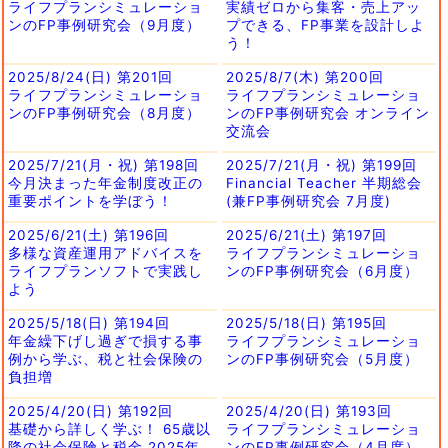
ライフプランシミュレーショ
実績ゼロから集客・売上アッ
ンのFP事例研究会（9月度）
プできる、FP事業を設計しよ
う！
2025/8/24(日) 第201回
2025/8/7(木) 第200回
ライフプランシミュレーショ
ライフプランシミュレーショ
ンのFP事例研究会（8月度）
ンのFP事例研究会 オンライン
交流会
2025/7/21(月・祝) 第198回
2025/7/21(月・祝) 第199回
今月決まった年金制度改正の
Financial Teacher 半期総会
重要ポイントを学ぼう！
(兼FP事例研究会 7月度)
2025/6/21(土) 第196回
2025/6/21(土) 第197回
多様な資産運用アドバイスを
ライフプランシミュレーショ
ライフプランソフトで実践し
ンのFP事例研究会（6月度）
よう
2025/5/18(日) 第194回
2025/5/18(日) 第195回
年金繰下げし過ぎで損する事
ライフプランシミュレーショ
例から学ぶ、税と社会保険の
ンのFP事例研究会（5月度）
負担増
2025/4/20(日) 第192回
2025/4/20(日) 第193回
基礎から詳しく学ぶ！ 65歳以
ライフプランシミュレーショ
降の社会保険と税金 2025年
ンのFP事例研究会（4月度）