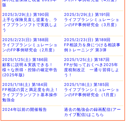
版
2025/3/29(土) 第190回
2025/3/29(土) 第191回
上手な保険見直し提案を、ラ
ライフプランシミュレーショ
イフプランソフトで実践しよ
ンのFP事例研究会（3月度）
う
2025/2/23(日) 第188回
2025/2/23(日) 第189回
ライフプランシミュレーショ
FP相談力を身につける相談事
ンのFP事例研究会（2月度）
例トレーニング 第3弾
2025/1/25(土) 第186回
2025/1/25(土) 第187回
顧客に説明＆実践できる！
FPが知っておくべき2025年
様々な所得・控除の確定申告
度税制改正 一通り習得しよ
(2025年版)
う！
2025/1/18(土) 第184回
2025/1/18(土) 第185回
FP相談の質と満足度を向上！
ライフプランシミュレーショ
ライフプランソフト基本操作
ンのFP事例研究会（1月度）
勉強会
2024年以前の開催報告
過去の勉強会の録画配信(アー
カイブ配信)はこちら