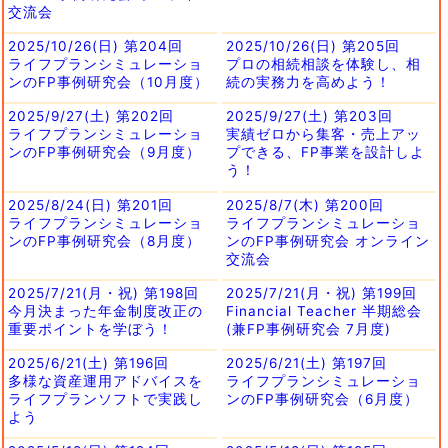
交流会
2025/10/26(日) 第204回
2025/10/26(日) 第205回
ライフプランシミュレーショ
プロの相続相談を体験し、相
ンのFP事例研究会（10月度）
続の実務力を高めよう！
2025/9/27(土) 第202回
2025/9/27(土) 第203回
ライフプランシミュレーショ
実績ゼロから集客・売上アッ
ンのFP事例研究会（9月度）
プできる、FP事業を設計しよ
う！
2025/8/24(日) 第201回
2025/8/7(木) 第200回
ライフプランシミュレーショ
ライフプランシミュレーショ
ンのFP事例研究会（8月度）
ンのFP事例研究会 オンライン
交流会
2025/7/21(月・祝) 第198回
2025/7/21(月・祝) 第199回
今月決まった年金制度改正の
Financial Teacher 半期総会
重要ポイントを学ぼう！
(兼FP事例研究会 7月度)
2025/6/21(土) 第196回
2025/6/21(土) 第197回
多様な資産運用アドバイスを
ライフプランシミュレーショ
ライフプランソフトで実践し
ンのFP事例研究会（6月度）
よう