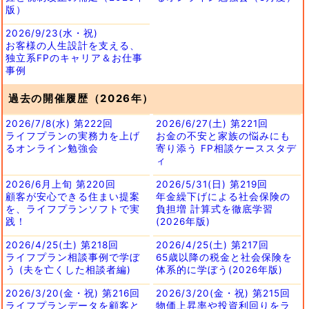
版）
2026/9/23(水・祝)
お客様の人生設計を支える、
独立系FPのキャリア＆お仕事
事例
過去の開催履歴（2026年）
2026/7/8(水) 第222回
2026/6/27(土) 第221回
ライフプランの実務力を上げ
お金の不安と家族の悩みにも
るオンライン勉強会
寄り添う FP相談ケーススタデ
ィ
2026/6月上旬 第220回
2026/5/31(日) 第219回
顧客が安心できる住まい提案
年金繰下げによる社会保険の
を、ライフプランソフトで実
負担増 計算式を徹底学習
践！
(2026年版)
2026/4/25(土) 第218回
2026/4/25(土) 第217回
ライフプラン相談事例で学ぼ
65歳以降の税金と社会保険を
う (夫を亡くした相談者編)
体系的に学ぼう(2026年版)
2026/3/20(金・祝) 第216回
2026/3/20(金・祝) 第215回
ライフプランデータを顧客と
物価上昇率や投資利回りをラ