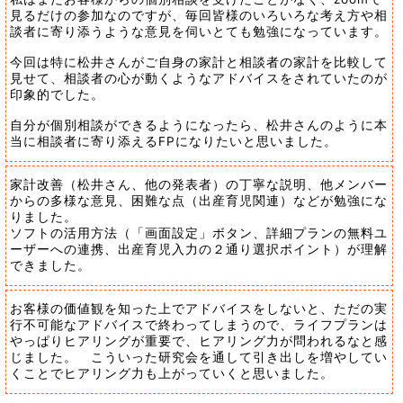
見るだけの参加なのですが、毎回皆様のいろいろな考え方や相
談者に寄り添うような意見を伺いとても勉強になっています。
今回は特に松井さんがご自身の家計と相談者の家計を比較して
見せて、相談者の心が動くようなアドバイスをされていたのが
印象的でした。
自分が個別相談ができるようになったら、松井さんのように本
当に相談者に寄り添えるFPになりたいと思いました。
家計改善（松井さん、他の発表者）の丁寧な説明、他メンバー
からの多様な意見、困難な点（出産育児関連）などが勉強にな
りました。
ソフトの活用方法（「画面設定」ボタン、詳細プランの無料ユ
ーザーへの連携、出産育児入力の２通り選択ポイント）が理解
できました。
お客様の価値観を知った上でアドバイスをしないと、ただの実
行不可能なアドバイスで終わってしまうので、ライフプランは
やっぱりヒアリングが重要で、ヒアリング力が問われるなと感
じました。 こういった研究会を通して引き出しを増やしてい
くことでヒアリング力も上がっていくと思いました。