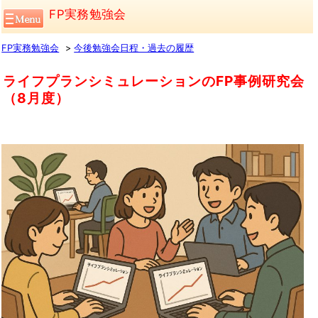
FP実務勉強会
FP実務勉強会
今後勉強会日程・過去の履歴
ライフプランシミュレーションのFP事例研究会
（8月度）