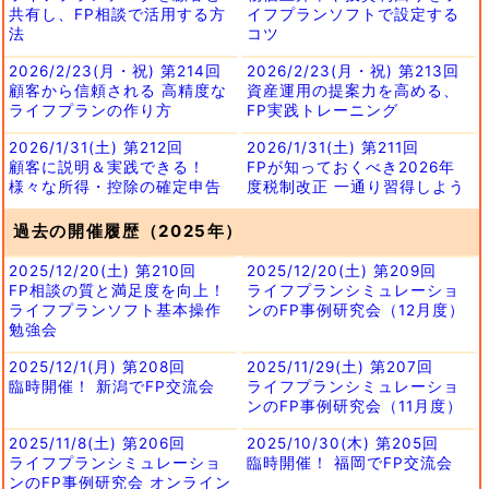
共有し、FP相談で活用する方
イフプランソフトで設定する
法
コツ
2026/2/23(月・祝) 第214回
2026/2/23(月・祝) 第213回
顧客から信頼される 高精度な
資産運用の提案力を高める、
ライフプランの作り方
FP実践トレーニング
2026/1/31(土) 第212回
2026/1/31(土) 第211回
顧客に説明＆実践できる！
FPが知っておくべき2026年
様々な所得・控除の確定申告
度税制改正 一通り習得しよう
過去の開催履歴（2025年）
2025/12/20(土) 第210回
2025/12/20(土) 第209回
FP相談の質と満足度を向上！
ライフプランシミュレーショ
ライフプランソフト基本操作
ンのFP事例研究会（12月度）
勉強会
2025/12/1(月) 第208回
2025/11/29(土) 第207回
臨時開催！ 新潟でFP交流会
ライフプランシミュレーショ
ンのFP事例研究会（11月度）
2025/11/8(土) 第206回
2025/10/30(木) 第205回
ライフプランシミュレーショ
臨時開催！ 福岡でFP交流会
ンのFP事例研究会 オンライン