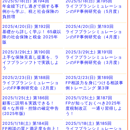
2025/5/18(日) 第194回
2025/5/18(日) 第195回
年金繰下げし過ぎで損する事
ライフプランシミュレーショ
例から学ぶ、税と社会保険の
ンのFP事例研究会（5月度）
負担増
2025/4/20(日) 第192回
2025/4/20(日) 第193回
基礎から詳しく学ぶ！ 65歳以
ライフプランシミュレーショ
降の社会保険と税金 2025年
ンのFP事例研究会（4月度）
版
2025/3/29(土) 第190回
2025/3/29(土) 第191回
上手な保険見直し提案を、ラ
ライフプランシミュレーショ
イフプランソフトで実践しよ
ンのFP事例研究会（3月度）
う
2025/2/23(日) 第188回
2025/2/23(日) 第189回
ライフプランシミュレーショ
FP相談力を身につける相談事
ンのFP事例研究会（2月度）
例トレーニング 第3弾
2025/1/25(土) 第186回
2025/1/25(土) 第187回
顧客に説明＆実践できる！
FPが知っておくべき2025年
様々な所得・控除の確定申告
度税制改正 一通り習得しよ
(2025年版)
う！
2025/1/18(土) 第184回
2025/1/18(土) 第185回
FP相談の質と満足度を向上！
ライフプランシミュレーショ