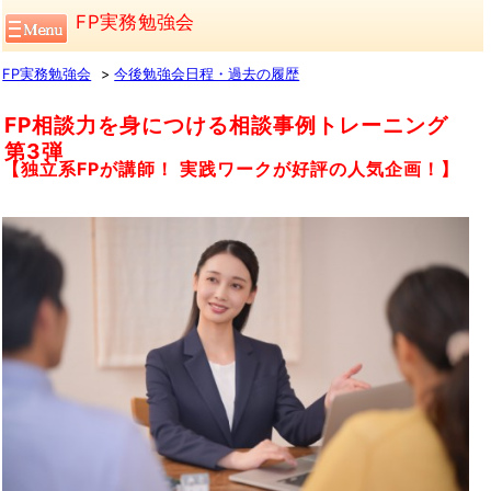
FP実務勉強会
FP実務勉強会
今後勉強会日程・過去の履歴
FP相談力を身につける相談事例トレーニング
第3弾
【独立系FPが講師！ 実践ワークが好評の人気企画！】