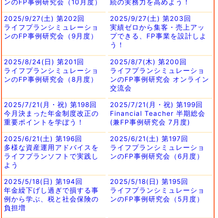
ンのFP事例研究会（10月度）
続の実務力を高めよう！
2025/9/27(土) 第202回
2025/9/27(土) 第203回
ライフプランシミュレーショ
実績ゼロから集客・売上アッ
ンのFP事例研究会（9月度）
プできる、FP事業を設計しよ
う！
2025/8/24(日) 第201回
2025/8/7(木) 第200回
ライフプランシミュレーショ
ライフプランシミュレーショ
ンのFP事例研究会（8月度）
ンのFP事例研究会 オンライン
交流会
2025/7/21(月・祝) 第198回
2025/7/21(月・祝) 第199回
今月決まった年金制度改正の
Financial Teacher 半期総会
重要ポイントを学ぼう！
(兼FP事例研究会 7月度)
2025/6/21(土) 第196回
2025/6/21(土) 第197回
多様な資産運用アドバイスを
ライフプランシミュレーショ
ライフプランソフトで実践し
ンのFP事例研究会（6月度）
よう
2025/5/18(日) 第194回
2025/5/18(日) 第195回
年金繰下げし過ぎで損する事
ライフプランシミュレーショ
例から学ぶ、税と社会保険の
ンのFP事例研究会（5月度）
負担増