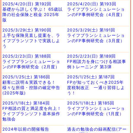
2025/4/20(日) 第192回
2025/4/20(日) 第193回
基礎から詳しく学ぶ！ 65歳以
ライフプランシミュレーショ
降の社会保険と税金 2025年
ンのFP事例研究会（4月度）
版
2025/3/29(土) 第190回
2025/3/29(土) 第191回
上手な保険見直し提案を、ラ
ライフプランシミュレーショ
イフプランソフトで実践しよ
ンのFP事例研究会（3月度）
う
2025/2/23(日) 第188回
2025/2/23(日) 第189回
ライフプランシミュレーショ
FP相談力を身につける相談事
ンのFP事例研究会（2月度）
例トレーニング 第3弾
2025/1/25(土) 第186回
2025/1/25(土) 第187回
顧客に説明＆実践できる！
FPが知っておくべき2025年
様々な所得・控除の確定申告
度税制改正 一通り習得しよ
(2025年版)
う！
2025/1/18(土) 第184回
2025/1/18(土) 第185回
FP相談の質と満足度を向上！
ライフプランシミュレーショ
ライフプランソフト基本操作
ンのFP事例研究会（1月度）
勉強会
2024年以前の開催報告
過去の勉強会の録画配信(アー