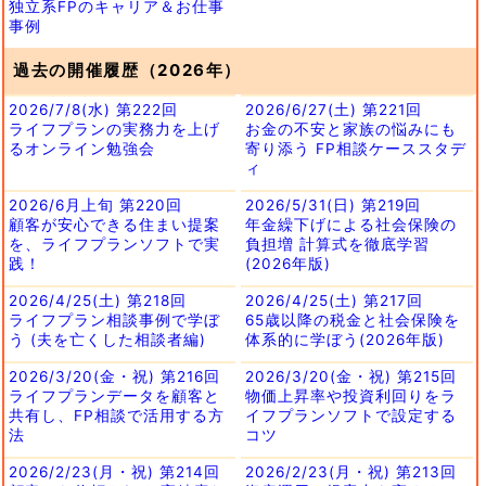
独立系FPのキャリア＆お仕事
事例
過去の開催履歴（2026年）
2026/7/8(水) 第222回
2026/6/27(土) 第221回
ライフプランの実務力を上げ
お金の不安と家族の悩みにも
るオンライン勉強会
寄り添う FP相談ケーススタデ
ィ
2026/6月上旬 第220回
2026/5/31(日) 第219回
顧客が安心できる住まい提案
年金繰下げによる社会保険の
を、ライフプランソフトで実
負担増 計算式を徹底学習
践！
(2026年版)
2026/4/25(土) 第218回
2026/4/25(土) 第217回
ライフプラン相談事例で学ぼ
65歳以降の税金と社会保険を
う (夫を亡くした相談者編)
体系的に学ぼう(2026年版)
2026/3/20(金・祝) 第216回
2026/3/20(金・祝) 第215回
ライフプランデータを顧客と
物価上昇率や投資利回りをラ
共有し、FP相談で活用する方
イフプランソフトで設定する
法
コツ
2026/2/23(月・祝) 第214回
2026/2/23(月・祝) 第213回