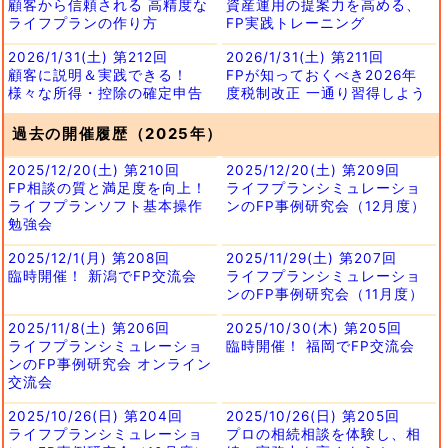
顧客から信頼される 高精度な
資産運用の提案力を高める、
ライフプランの作り方
FP実践トレーニング
2026/1/31(土) 第212回
2026/1/31(土) 第211回
顧客に説明＆実践できる！
FPが知っておくべき2026年
様々な所得・控除の確定申告
度税制改正 一通り習得しよう
過去の開催履歴（2025年）
2025/12/20(土) 第210回
2025/12/20(土) 第209回
FP相談の質と満足度を向上！
ライフプランシミュレーショ
ライフプランソフト基本操作
ンのFP事例研究会（12月度）
勉強会
2025/12/1(月) 第208回
2025/11/29(土) 第207回
臨時開催！ 新潟でFP交流会
ライフプランシミュレーショ
ンのFP事例研究会（11月度）
2025/11/8(土) 第206回
2025/10/30(木) 第205回
ライフプランシミュレーショ
臨時開催！ 福岡でFP交流会
ンのFP事例研究会 オンライン
交流会
2025/10/26(日) 第204回
2025/10/26(日) 第205回
ライフプランシミュレーショ
プロの相続相談を体験し、相