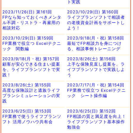
ト実践
2023/11/26(日) 第161回
2023/10/29(日) 第160回
FPなら知っておくべきメンタ
ライフプランソフトで相談者
ル不調・リストラ・再雇用の
の老後資金計画をサポートし
相談対応
よう！
2023/10/29(日) 第159回
2023/9/18(月・祝) 第158回
FP業務で役立つ Excelテクニ
最短でFP相談力を身につけ
ック 関数編
る、相談事例トレーニング
2023/9/18(月・祝) 第157回
2023/8/26(土) 第156回
顧客が安心できる住まい提案
上手な保険見直し提案を、ラ
を、ライフプランソフトで実
イフプランソフトで実践しよ
践！
う
2023/8/26(土) 第155回
2023/7/17(月・祝) 第154回
高度な保険設計と遺族ライフ
FP業務で役立つ Excelテクニ
プランシミュレーションの実
ック シート操作編
践
2023/6/25(日) 第153回
2023/6/25(日) 第152回
FP業務で使うライフプランソ
FP相談の質と満足度を向上！
フト 活用ノウハウ共有会
ライフプランソフト基本操作
勉強会