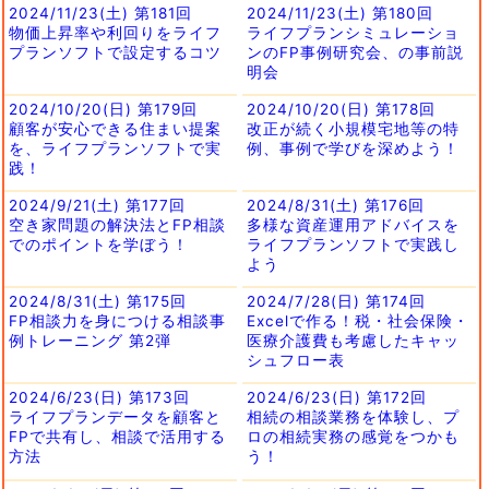
2024/11/23(土) 第181回
2024/11/23(土) 第180回
物価上昇率や利回りをライフ
ライフプランシミュレーショ
プランソフトで設定するコツ
ンのFP事例研究会、の事前説
明会
2024/10/20(日) 第179回
2024/10/20(日) 第178回
顧客が安心できる住まい提案
改正が続く小規模宅地等の特
を、ライフプランソフトで実
例、事例で学びを深めよう！
践！
2024/9/21(土) 第177回
2024/8/31(土) 第176回
空き家問題の解決法とFP相談
多様な資産運用アドバイスを
でのポイントを学ぼう！
ライフプランソフトで実践し
よう
2024/8/31(土) 第175回
2024/7/28(日) 第174回
FP相談力を身につける相談事
Excelで作る！税・社会保険・
例トレーニング 第2弾
医療介護費も考慮したキャッ
シュフロー表
2024/6/23(日) 第173回
2024/6/23(日) 第172回
ライフプランデータを顧客と
相続の相談業務を体験し、プ
FPで共有し、相談で活用する
ロの相続実務の感覚をつかも
方法
う！