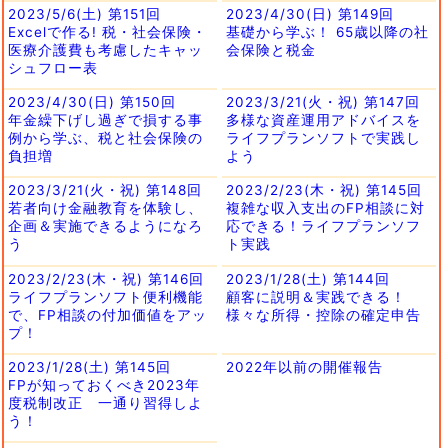
2023/5/6(土) 第151回
2023/4/30(日) 第149回
Excelで作る! 税・社会保険・
基礎から学ぶ！ 65歳以降の社
医療介護費も考慮したキャッ
会保険と税金
シュフロー表
2023/4/30(日) 第150回
2023/3/21(火・祝) 第147回
年金繰下げし過ぎで損する事
多様な資産運用アドバイスを
例から学ぶ、税と社会保険の
ライフプランソフトで実践し
負担増
よう
2023/3/21(火・祝) 第148回
2023/2/23(木・祝) 第145回
若者向け金融教育を体験し、
複雑な収入支出のFP相談に対
企画＆実施できるようになろ
応できる！ライフプランソフ
う
ト実践
2023/2/23(木・祝) 第146回
2023/1/28(土) 第144回
ライフプランソフト便利機能
顧客に説明＆実践できる！
で、FP相談の付加価値をアッ
様々な所得・控除の確定申告
プ！
2023/1/28(土) 第145回
2022年以前の開催報告
FPが知っておくべき2023年
度税制改正 一通り習得しよ
う！