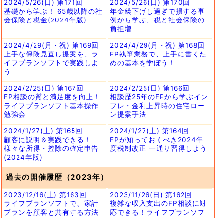
2024/5/26(日) 第171回
2024/5/26(日) 第170回
基礎から学ぶ！ 65歳以降の社
年金繰下げし過ぎで損する事
会保険と税金(2024年版)
例から学ぶ、税と社会保険の
負担増
2024/4/29(月・祝) 第169回
2024/4/29(月・祝) 第168回
上手な保険見直し提案を、ラ
FP執筆業務で、上手に書くた
イフプランソフトで実践しよ
めの基本を学ぼう！
う
2024/2/25(日) 第167回
2024/2/25(日) 第166回
FP相談の質と満足度を向上！
相談歴25年のFPから学ぶイン
ライフプランソフト基本操作
フレ・金利上昇時の住宅ロー
勉強会
ン提案手法
2024/1/27(土) 第165回
2024/1/27(土) 第164回
顧客に説明＆実践できる！
FPが知っておくべき2024年
様々な所得・控除の確定申告
度税制改正 一通り習得しよう
(2024年版)
過去の開催履歴（2023年）
2023/12/16(土) 第163回
2023/11/26(日) 第162回
ライフプランソフトで、家計
複雑な収入支出のFP相談に対
プランを顧客と共有する方法
応できる！ライフプランソフ