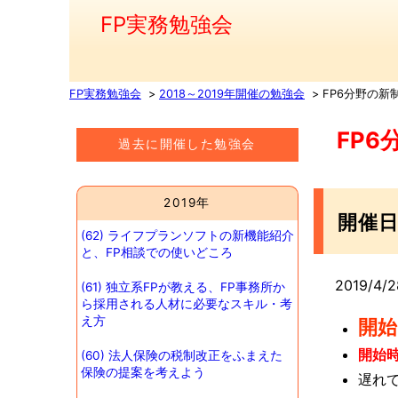
FP実務勉強会
FP実務勉強会
2018～2019年開催の勉強会
FP6分野の新
FP6
過去に開催した勉強会
2019年
開催
(62) ライフプランソフトの新機能紹介
と、FP相談での使いどころ
2019/4
(61) 独立系FPが教える、FP事務所か
ら採用される人材に必要なスキル・考
え方
開始
開始
(60) 法人保険の税制改正をふまえた
保険の提案を考えよう
遅れ