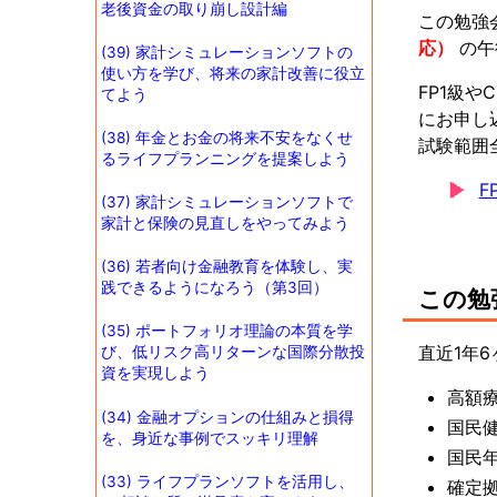
老後資金の取り崩し設計編
この勉強
応）
の午
(39) 家計シミュレーションソフトの
使い方を学び、将来の家計改善に役立
FP1級
てよう
にお申し
(38) 年金とお金の将来不安をなくせ
試験範囲
るライフプランニングを提案しよう
F
(37) 家計シミュレーションソフトで
家計と保険の見直しをやってみよう
(36) 若者向け金融教育を体験し、実
践できるようになろう（第3回）
この勉
(35) ポートフォリオ理論の本質を学
直近1年
び、低リスク高リターンな国際分散投
資を実現しよう
高額
(34) 金融オプションの仕組みと損得
国民
を、身近な事例でスッキリ理解
国民
(33) ライフプランソフトを活用し、
確定