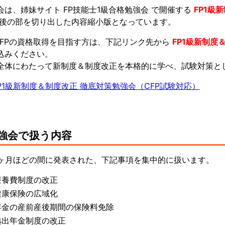
会は、姉妹サイト FP技能士1級合格勉強会 で開催する
FP1級
後の部を切り出した内容縮小版となっています。
やCFPの資格取得を目指す方は、下記リンク先から
FP1級新制度
込みください。
全体にわたって新制度＆制度改正を本格的に学べ、試験対策と
P1級新制度＆制度改正 徹底対策勉強会（CFP試験対応）
強会で扱う内容
6ヶ月ほどの間に発表された、下記事項を集中的に扱います。
療養費制度の改正
健康保険の広域化
年金の産前産後期間の保険料免除
拠出年金制度の改正