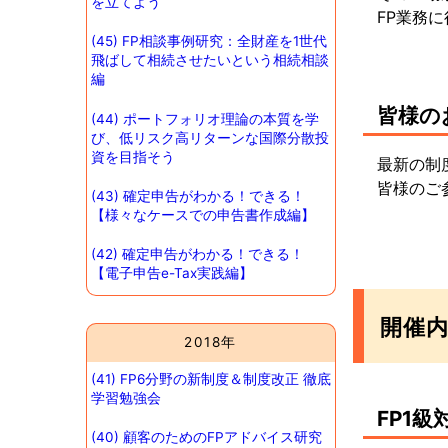
を立てよう
FP業務
(45) FP相談事例研究：全財産を1世代
飛ばして相続させたいという相続相談
編
皆様の
(44) ポートフォリオ理論の本質を学
び、低リスク高リターンな国際分散投
資を目指そう
最新の制
皆様のご
(43) 確定申告がわかる！できる！
【様々なケースでの申告書作成編】
(42) 確定申告がわかる！できる！
【電子申告e-Tax実践編】
開催
2018年
(41) FP6分野の新制度＆制度改正 徹底
学習勉強会
FP1
(40) 顧客のためのFPアドバイス研究