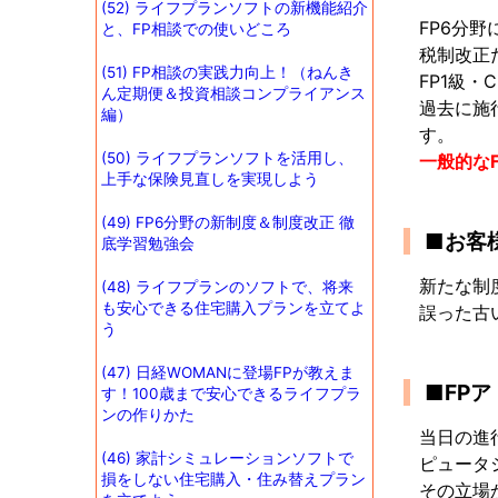
(52) ライフプランソフトの新機能紹介
FP6分
と、FP相談での使いどころ
税制改正
(51) FP相談の実践力向上！（ねんき
FP1級
ん定期便＆投資相談コンプライアンス
過去に施
編）
す。
(50) ライフプランソフトを活用し、
一般的な
上手な保険見直しを実現しよう
(49) FP6分野の新制度＆制度改正 徹
■お客
底学習勉強会
新たな制
(48) ライフプランのソフトで、将来
も安心できる住宅購入プランを立てよ
誤った古
う
(47) 日経WOMANに登場FPが教えま
■FP
す！100歳まで安心できるライフプラ
ンの作りかた
当日の進
(46) 家計シミュレーションソフトで
ピュータ
損をしない住宅購入・住み替えプラン
その立場