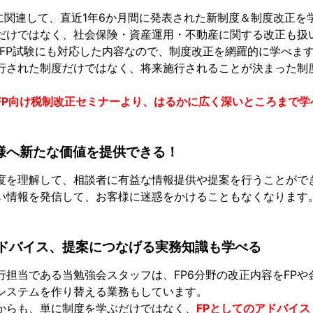
野に関連して、直近1年6か月間に発表された新制度＆制度改正を
だけではなく、社会保険・資産運用・不動産に関する改正も扱
・CFP試験にも対応した内容なので、制度改正を網羅的に学べま
行された制度だけではなく、将来施行されることが決まった制度
FP向け税制改正セミナーより、はるかに広く深いところまで学
様へ新たな価値を提供できる！
度を理解して、相談者に有益な情報提供や提案を行うことがで
い情報を発信して、お客様に迷惑をかけることもなくなります
アドバイス、提案につなげる実務知識も学べる
行担当である当勉強会スタッフは、FP6分野の改正内容をFP
システムを作り替える業務もしています。
からも、単に制度を学ぶだけではなく、
FPとしてのアドバイ