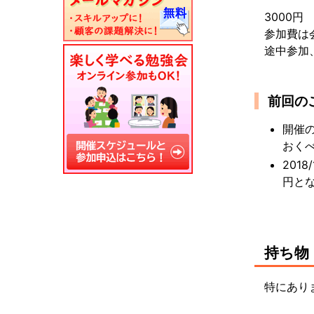
3000円
参加費は
途中参加
前回の
開催の
おく
201
円と
持ち物
特にあり