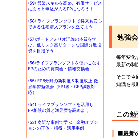
(59) 営業スキルを高め、有償サービス
に次々と申込が入るFPになろう！
(58) ライフプランソフトで将来も安心
できる住宅購入プランを立てよう
勉強
(57)ポートフォリオ理論の本質を学
び、低リスク高リターンな国際分散投
資を目指そう
毎年変化
(56)ライフプランソフトを使いこなす
最新の制
FPのための質問会・情報交換会
そこで今
(55) FP6分野の新制度＆制度改正 徹
知識を最
底学習勉強会（FP1級・CFP試験対
応）
(54) ライフプランソフトを活用し、
FP相談の質と満足度を高めよう
この勉
(53) 身近な事例で学ぶ、金融オプシ
ョンの正体・損得・活用事例
■最新