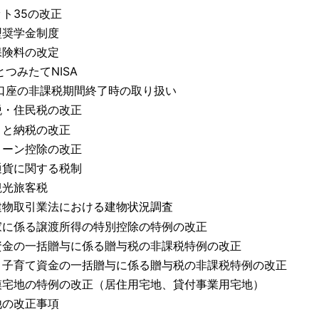
ト35の改正
型奨学金制度
保険料の改定
AとつみたてNISA
A口座の非課税期間終了時の取り扱い
税・住民税の改正
さと納税の改正
ローン控除の改正
通貨に関する税制
観光旅客税
建物取引業法における建物状況調査
家に係る譲渡所得の特別控除の特例の改正
資金の一括贈与に係る贈与税の非課税特例の改正
・子育て資金の一括贈与に係る贈与税の非課税特例の改正
模宅地の特例の改正（居住用宅地、貸付事業用宅地）
他の改正事項