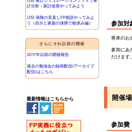
(26) 家計シミュレーションソフトで家
計分析・家計改善やってみよう
(25) 保険の見直しFP相談やってみよ
参加対
う（自分と家族の保障で板挟み編）
将来のお
さらにそれ以前の開催
参加にあ
2017年以前の開催報告
だけます
過去の勉強会の録画配信(アーカイブ
配信)はこちら
開催
最新情報はこちらから
参加費