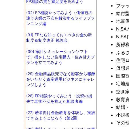
FP相談の質と満足度を高めよう
フラッ
(32) FP相談やってみよう：価値観の
給付
違う夫婦の不安を解決するライフプラ
地震
ンニング編
NIS
(31) FPなら知っておくべきお金の新
NIS
制度＆制度改正 勉強会
所得
(30) 家計シミュレーションソフト
ふる
で、損をしない住宅購入・住み替えプ
住宅
ランを立ててみよう
仮想
(29) 金融商品販売でなく顧客から報酬
国際
をいただく資産運用ビジネスにチャレ
宅地
ンジしよう
空き
(28) FP相談やってみよう：投資の損
教育
失で老後不安を抱えた相談者編
結婚
(27) 若者向け金融教育を体験し、実践
小規
できるようになろう（第2回）
その