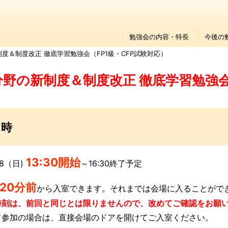
勉強会の内容・特長
今後の
制度＆制度改正 徹底学習勉強会（FP1級・CFP試験対応）
分野の新制度＆制度改正 徹底学習勉強会
日時
13:3
0開始
/28（日)
～16:30終了予定
20分前
から入室できます。それまでは会場に入ることがで
時刻は、前回と同じとは限りませんので、改めてご確認をお願
て参加の場合は、直接会場のドアを開けてご入室ください。