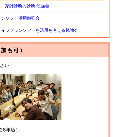
断と、家計診断の診断 勉強会
プランソフト活用勉強会
業でライフプランソフトを活用を考える勉強会
参加も可）
ださい！
26年版）