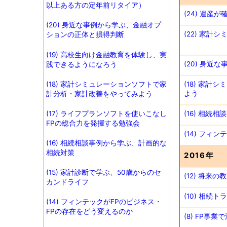
以上ある方の定年前リタイア）
(24) 遺
(20) 身近な事例から学ぶ、金融オプ
(22) 家
ションの正体と損得判断
(19) 高校生向け金融教育を体験し、実
(20) 身
践できるようになろう
(18) 家
(18) 家計シミュレーションソフトで家
よう
計分析・家計改善をやってみよう
(16) 相
(17) ライフプランソフトを使いこなし
FPの総合力を発揮する勉強会
(14) フィ
(16) 相続相談事例から学ぶ、計画的な
相続対策
2016年
(15) 家計診断で学ぶ、50歳からのセ
(12) 将
カンドライフ
(10) 相続
(14) フィンテックがFPのビジネス・
FPの存在をどう変えるのか
(8) FP