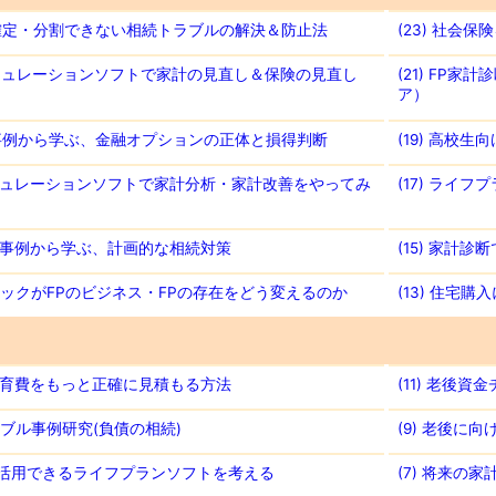
産が確定・分割できない相続トラブルの解決＆防止法
(23) 社会
計シミュレーションソフトで家計の見直し＆保険の見直し
(21) FP
ア）
近な事例から学ぶ、金融オプションの正体と損得判断
(19) 高校
計シミュレーションソフトで家計分析・家計改善をやってみ
(17) ライ
続相談事例から学ぶ、計画的な相続対策
(15) 家計
ンテックがFPのビジネス・FPの存在をどう変えるのか
(13) 住宅
来の教育費をもっと正確に見積もる方法
(11) 老後
トラブル事例研究(負債の相続)
(9) 老後に
事業で活用できるライフプランソフトを考える
(7) 将来の