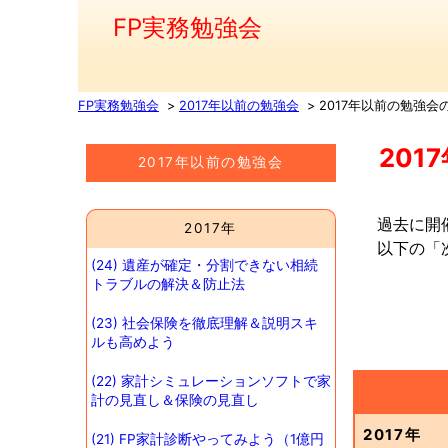
FP実務勉強会
FP実務勉強会
2017年以前の
勉強会
2017年以前の勉強会
20
2017年以前の勉強会
過去に開
2017年
以下の「
(24) 遺産が確定・分割できない相続
トラブルの解決＆防止法
(23) 社会保険を徹底理解＆説明スキ
ルも高めよう
(22) 家計シミュレーションソフトで家
計の見直し＆保険の見直し
2017年
(21) FP家計診断やってみよう（1億円