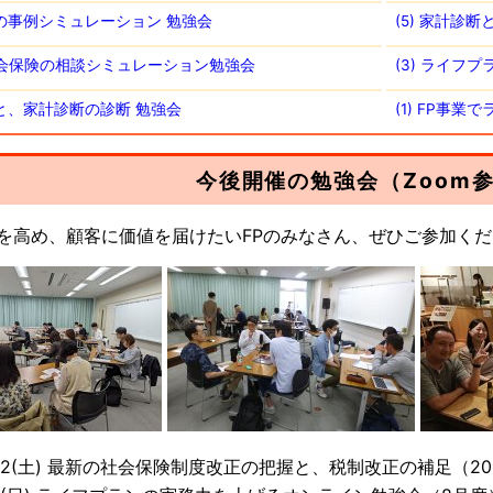
談の事例シミュレーション 勉強会
(5) 家計診
・社会保険の相談シミュレーション勉強会
(3) ライフ
断と、家計診断の診断 勉強会
(1) FP事
今後開催の勉強会（Zoom
を高め、顧客に価値を届けたいFPのみなさん、ぜひご参加く
/22(土) 最新の社会保険制度改正の把握と、税制改正の補足（20