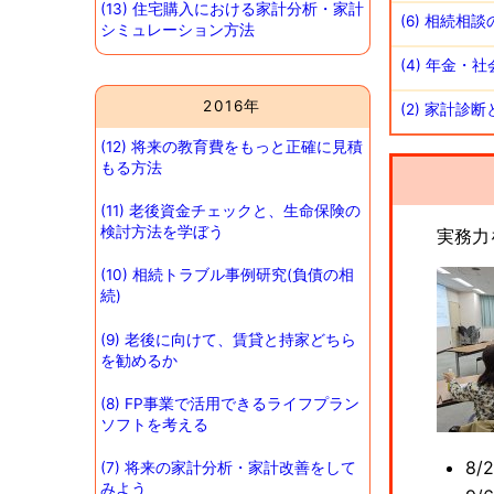
(13) 住宅購入における家計分析・家計
(6) 相続相
シミュレーション方法
(4) 年金
2016年
(2) 家計診
(12) 将来の教育費をもっと正確に見積
もる方法
(11) 老後資金チェックと、生命保険の
検討方法を学ぼう
実務力
(10) 相続トラブル事例研究(負債の相
続)
(9) 老後に向けて、賃貸と持家どちら
を勧めるか
(8) FP事業で活用できるライフプラン
ソフトを考える
8
(7) 将来の家計分析・家計改善をして
みよう