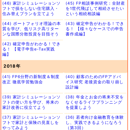
(46) 家計シミュレーションソ
(45) FP相談事例研究：全財産
フトで損をしない住宅購入・
を1世代飛ばして相続させたい
住み替えプランを立てよう
という相続相談編
(44) ポートフォリオ理論の本
(43) 確定申告がわかる！でき
質を学び、低リスク高リター
る！ 【様々なケースでの申告
ンな国際分散投資を目指そう
書作成編】
(42) 確定申告がわかる！でき
る！ 【電子申告e-Tax実践
編】
2018年
(41) FP6分野の新制度＆制度
(40) 顧客のためのFPアドバ
改正 徹底学習勉強会
イス研究 老後資金の取り崩し
設計編
(39) 家計シミュレーションソ
(38) 年金とお金の将来不安を
フトの使い方を学び、将来の
なくせるライフプランニング
家計改善に役立てよう
を提案しよう
(37) 家計シミュレーションソ
(36) 若者向け金融教育を体験
フトで家計と保険の見直しを
し、実践できるようになろう
やってみよう
（第3回）