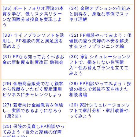
(35) ポートフォリオ理論の本
(34) 金融オプションの仕組み
質を学び、低リスク高リター
と損得を、身近な事例でスッ
ンな国際分散投資を実現しよ
キリ理解
う
(33) ライフプランソフトを活
(32) FP相談やってみよう：価
用し、FP相談の質と満足度を
値観の違う夫婦の不安を解決
高めよう
するライフプランニング編
(31) FPなら知っておくべきお
(30) 家計シミュレーションソ
金の新制度＆制度改正 勉強会
フトで、損をしない住宅購
入・住み替えプランを立てて
みよう
(29) 金融商品販売でなく顧客
(28) FP相談やってみよう：投
から報酬をいただく資産運用
資の損失で老後不安を抱えた
ビジネスにチャレンジしよう
相談者編
(27) 若者向け金融教育を体験
(26) 家計シミュレーションソ
し、実践できるようになろう
フトで家計分析・家計改善や
（第2回）
ってみよう
(25) 保険の見直しFP相談やっ
てみよう（自分と家族の保障