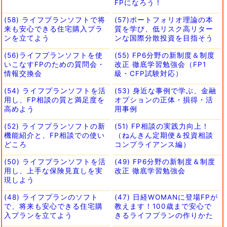
FPになろう！
(58) ライフプランソフトで将
(57)ポートフォリオ理論の本
来も安心できる住宅購入プラ
質を学び、低リスク高リター
ンを立てよう
ンな国際分散投資を目指そう
(56)ライフプランソフトを使
(55) FP6分野の新制度＆制度
いこなすFPのための質問会・
改正 徹底学習勉強会（FP1
情報交換会
級・CFP試験対応）
(54) ライフプランソフトを活
(53) 身近な事例で学ぶ、金融
用し、FP相談の質と満足度を
オプションの正体・損得・活
高めよう
用事例
(52) ライフプランソフトの新
(51) FP相談の実践力向上！
機能紹介と、FP相談での使い
（ねんきん定期便＆投資相談
どころ
コンプライアンス編）
(50) ライフプランソフトを活
(49) FP6分野の新制度＆制度
用し、上手な保険見直しを実
改正 徹底学習勉強会
現しよう
(48) ライフプランのソフト
(47) 日経WOMANに登場FPが
で、将来も安心できる住宅購
教えます！100歳まで安心で
入プランを立てよう
きるライフプランの作りかた