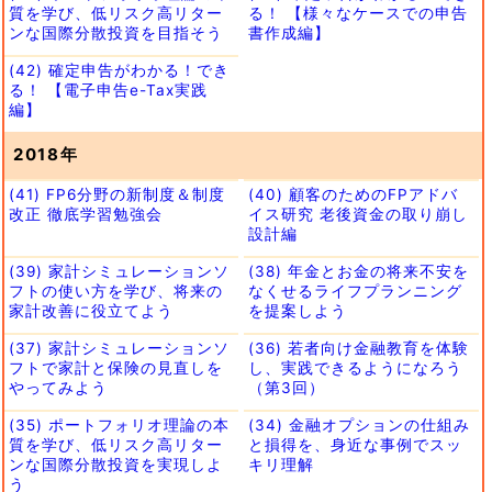
質を学び、低リスク高リター
る！ 【様々なケースでの申告
ンな国際分散投資を目指そう
書作成編】
(42) 確定申告がわかる！でき
る！ 【電子申告e-Tax実践
編】
2018年
(41) FP6分野の新制度＆制度
(40) 顧客のためのFPアドバ
改正 徹底学習勉強会
イス研究 老後資金の取り崩し
設計編
(39) 家計シミュレーションソ
(38) 年金とお金の将来不安を
フトの使い方を学び、将来の
なくせるライフプランニング
家計改善に役立てよう
を提案しよう
(37) 家計シミュレーションソ
(36) 若者向け金融教育を体験
フトで家計と保険の見直しを
し、実践できるようになろう
やってみよう
（第3回）
(35) ポートフォリオ理論の本
(34) 金融オプションの仕組み
質を学び、低リスク高リター
と損得を、身近な事例でスッ
ンな国際分散投資を実現しよ
キリ理解
う