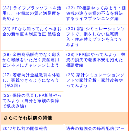
(33) ライフプランソフトを活
(32) FP相談やってみよう：価
用し、FP相談の質と満足度を
値観の違う夫婦の不安を解決
高めよう
するライフプランニング編
(31) FPなら知っておくべきお
(30) 家計シミュレーションソ
金の新制度＆制度改正 勉強会
フトで、損をしない住宅購
入・住み替えプランを立てて
みよう
(29) 金融商品販売でなく顧客
(28) FP相談やってみよう：投
から報酬をいただく資産運用
資の損失で老後不安を抱えた
ビジネスにチャレンジしよう
相談者編
(27) 若者向け金融教育を体験
(26) 家計シミュレーションソ
し、実践できるようになろう
フトで家計分析・家計改善や
（第2回）
ってみよう
(25) 保険の見直しFP相談やっ
てみよう（自分と家族の保障
で板挟み編）
さらにそれ以前の開催
2017年以前の開催報告
過去の勉強会の録画配信(アー