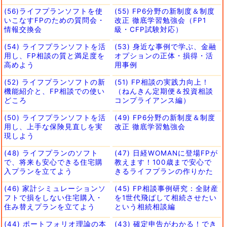
(56)ライフプランソフトを使
(55) FP6分野の新制度＆制度
いこなすFPのための質問会・
改正 徹底学習勉強会（FP1
情報交換会
級・CFP試験対応）
(54) ライフプランソフトを活
(53) 身近な事例で学ぶ、金融
用し、FP相談の質と満足度を
オプションの正体・損得・活
高めよう
用事例
(52) ライフプランソフトの新
(51) FP相談の実践力向上！
機能紹介と、FP相談での使い
（ねんきん定期便＆投資相談
どころ
コンプライアンス編）
(50) ライフプランソフトを活
(49) FP6分野の新制度＆制度
用し、上手な保険見直しを実
改正 徹底学習勉強会
現しよう
(48) ライフプランのソフト
(47) 日経WOMANに登場FPが
で、将来も安心できる住宅購
教えます！100歳まで安心で
入プランを立てよう
きるライフプランの作りかた
(46) 家計シミュレーションソ
(45) FP相談事例研究：全財産
フトで損をしない住宅購入・
を1世代飛ばして相続させたい
住み替えプランを立てよう
という相続相談編
(44) ポートフォリオ理論の本
(43) 確定申告がわかる！でき