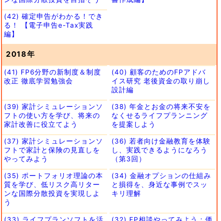
(42) 確定申告がわかる！でき
る！ 【電子申告e-Tax実践
編】
2018年
(41) FP6分野の新制度＆制度
(40) 顧客のためのFPアドバ
改正 徹底学習勉強会
イス研究 老後資金の取り崩し
設計編
(39) 家計シミュレーションソ
(38) 年金とお金の将来不安を
フトの使い方を学び、将来の
なくせるライフプランニング
家計改善に役立てよう
を提案しよう
(37) 家計シミュレーションソ
(36) 若者向け金融教育を体験
フトで家計と保険の見直しを
し、実践できるようになろう
やってみよう
（第3回）
(35) ポートフォリオ理論の本
(34) 金融オプションの仕組み
質を学び、低リスク高リター
と損得を、身近な事例でスッ
ンな国際分散投資を実現しよ
キリ理解
う
(33) ライフプランソフトを活
(32) FP相談やってみよう：価