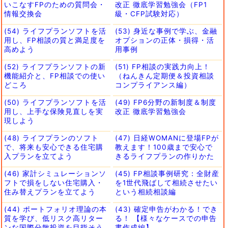
いこなすFPのための質問会・
改正 徹底学習勉強会（FP1
情報交換会
級・CFP試験対応）
(54) ライフプランソフトを活
(53) 身近な事例で学ぶ、金融
用し、FP相談の質と満足度を
オプションの正体・損得・活
高めよう
用事例
(52) ライフプランソフトの新
(51) FP相談の実践力向上！
機能紹介と、FP相談での使い
（ねんきん定期便＆投資相談
どころ
コンプライアンス編）
(50) ライフプランソフトを活
(49) FP6分野の新制度＆制度
用し、上手な保険見直しを実
改正 徹底学習勉強会
現しよう
(48) ライフプランのソフト
(47) 日経WOMANに登場FPが
で、将来も安心できる住宅購
教えます！100歳まで安心で
入プランを立てよう
きるライフプランの作りかた
(46) 家計シミュレーションソ
(45) FP相談事例研究：全財産
フトで損をしない住宅購入・
を1世代飛ばして相続させたい
住み替えプランを立てよう
という相続相談編
(44) ポートフォリオ理論の本
(43) 確定申告がわかる！でき
質を学び、低リスク高リター
る！ 【様々なケースでの申告
ンな国際分散投資を目指そう
書作成編】