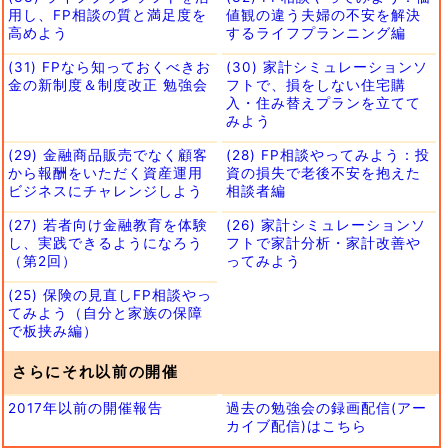
用し、FP相談の質と満足度を
値観の違う夫婦の不安を解決
高めよう
するライフプランニング編
(31) FPなら知っておくべきお
(30) 家計シミュレーションソ
金の新制度＆制度改正 勉強会
フトで、損をしない住宅購
入・住み替えプランを立てて
みよう
(29) 金融商品販売でなく顧客
(28) FP相談やってみよう：投
から報酬をいただく資産運用
資の損失で老後不安を抱えた
ビジネスにチャレンジしよう
相談者編
(27) 若者向け金融教育を体験
(26) 家計シミュレーションソ
し、実践できるようになろう
フトで家計分析・家計改善や
（第2回）
ってみよう
(25) 保険の見直しFP相談やっ
てみよう（自分と家族の保障
で板挟み編）
さらにそれ以前の開催
2017年以前の開催報告
過去の勉強会の録画配信(アー
カイブ配信)はこちら