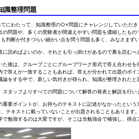
知識整理問題
べてにわたって、知識整理の○×問題にチャレンジしていただき
出の問題や、多くの受験者が間違えやすい問題を濃縮したもの
とも判断が付きづらい細かい点を問う問題も多く、みなさまず
直に読めばよいのか、それとも引っ掛けがあるので裏を読むべ
いた後は、グループごとにグループワーク形式で答え合わせを
内で答えが一致することもあれば、答えが分かれて出題のポイ
議論をする中で、新しい気付きが得られ、知識が整理されたと
、スタッフよりすべての問題について解答の発表と解説を行い
の重要ポイントが、お持ちのテキストに記述がなかったという
は、テキストに載っていないことが出題されることもあります
学で勉強するのは大変ですが、そこは当勉強会で補強し、得点