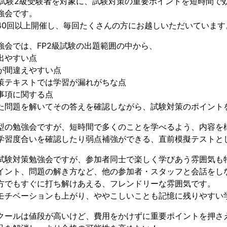
士試験2級受験者を対象に、試験対策の重要ポイントを短時間で
強会です。
40回以上開催し、毎回たくさんの方にお越しいただいています
強会では、FP2級試験の出題範囲の中から、
出やすい点
が間違えやすい点
策テキストでは学習が漏れがちな点
事項に関する点
た問題を解いてその答えを確認しながら、試験対策のポイント
型の勉強会ですが、短時間で多くのことを学べるよう、内容を
学習度合いを確認したり弱点補強ができる、直前模擬テストと
試験対策勉強会ですが、参加者同士で楽しく学びあう雰囲気も
イント、問題の解き方など、他の参加者・スタッフと会話をし
方でもすぐに打ち解けあえる、フレンドリーな雰囲気です。
モチベーションも上がり、ややこしいことも記憶に残りやすい
クールは値段が高いけど、費用をかけずに重要ポイントを押さ