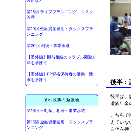
改正など
第18回 ライフプランニング・リスク
管理
第19回 金融資産運用・タックスプラ
ンニング
第20回 相続・事業承継
【番外編】贈与相続のトラブル回避方
法を学ぼう
【番外編】FP資格保持者の活動・活
躍を学ぼう
後半：
後半は、
それ以前の勉強会
遺族年金
第16回 不動産、相続・事業承継
こちらで
えていな
第15回 金融資産運用・タックスプラ
ンニング
自信を持