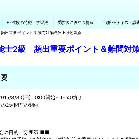
FP試験の特徴・学習法
受験後に役立つ情報
市販FPテキスト調
級 頻出重要ポイント＆難問対策総仕上げ勉強会
技能士2級 頻出重要ポイント＆難問対
概要
15/8/30(日) 10:00開始～16:40終了
番の2週間前の開催
強会の目的、雰囲気 ■■