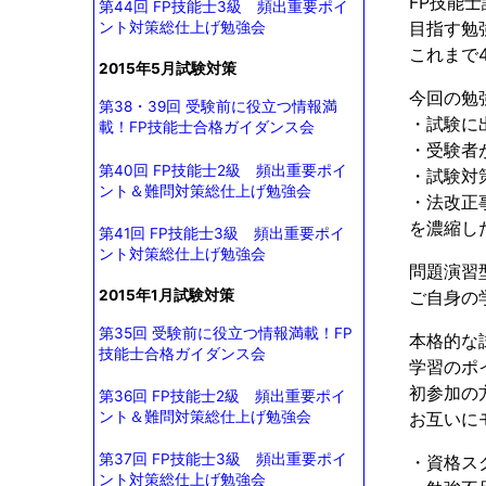
FP技能
第44回 FP技能士3級 頻出重要ポイ
目指す勉
ント対策総仕上げ勉強会
これまで
2015年5月試験対策
今回の勉
第38・39回 受験前に役立つ情報満
・試験に
載！FP技能士合格ガイダンス会
・受験者
第40回 FP技能士2級 頻出重要ポイ
・試験対
ント＆難問対策総仕上げ勉強会
・法改正
を濃縮し
第41回 FP技能士3級 頻出重要ポイ
ント対策総仕上げ勉強会
問題演習
2015年1月試験対策
ご自身の
第35回 受験前に役立つ情報満載！FP
本格的な
技能士合格ガイダンス会
学習のポ
初参加の
第36回 FP技能士2級 頻出重要ポイ
ント＆難問対策総仕上げ勉強会
お互いに
第37回 FP技能士3級 頻出重要ポイ
・資格ス
ント対策総仕上げ勉強会