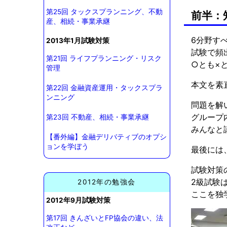
第25回 タックスプランニング、不動
前半：
産、相続・事業承継
6分野す
2013年1月試験対策
試験で頻
第21回 ライフプランニング・リスク
○とも×
管理
本文を素
第22回 金融資産運用・タックスプラ
ンニング
問題を解
グループ
第23回 不動産、相続・事業承継
みんなと
【番外編】金融デリバティブのオプシ
ョンを学ぼう
最後には
試験対策
2級試験
2012年の勉強会
ここを独
2012年9月試験対策
第17回 きんざいとFP協会の違い、法