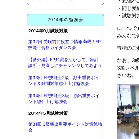
・勉強不
・同じ受
・試験対
2014年の勉強会
に一つで
2014年9月試験対策
みんなで
第32回 受験前に役立つ情報満載！FP
皆様のご
技能士合格ガイダンス会
なお、3
【番外編】FP知識を活かして、家計
診断・見直しにチャレンジしてみよう
3級レベ
さいね。
第33回 FP技能士2級 頻出重要ポイ
ント＆難問対策総仕上げ勉強会
第34回 FP技能士3級 頻出重要ポイ
ント総仕上げ勉強会
2014年5月試験対策
第31回 3級頻出重要ポイント対策勉強
会