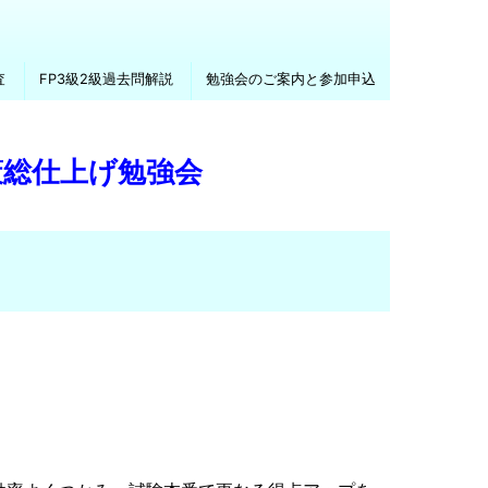
査
FP3級2級過去問解説
勉強会のご案内と参加申込
策総仕上げ勉強会