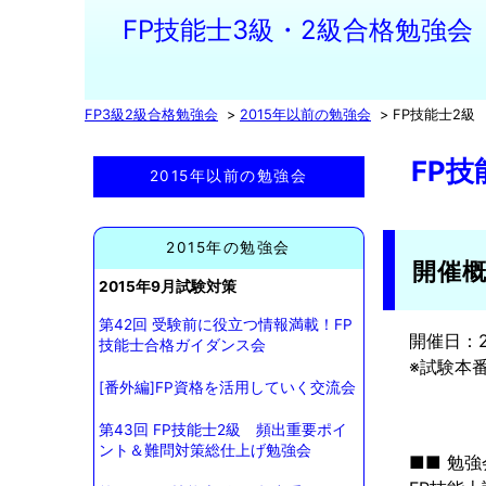
FP技能士3級・2級合格勉強会
FP3級2級合格勉強会
2015年以前の勉強会
FP技能士2
FP
2015年以前の勉強会
2015年の勉強会
開催
2015年9月試験対策
第42回 受験前に役立つ情報満載！FP
開催日：20
技能士合格ガイダンス会
※試験本
[番外編]FP資格を活用していく交流会
第43回 FP技能士2級 頻出重要ポイ
ント＆難問対策総仕上げ勉強会
■■ 勉