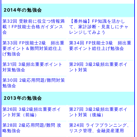
2014年の勉強会
第32回 受験前に役立つ情報満
【番外編】FP知識を活かし
載！FP技能士合格ガイダンス
て、家計診断・見直しにチャ
会
レンジしてみよう
第33回 FP技能士2級 頻出重
第34回 FP技能士3級 頻出重
要ポイント＆難問対策総仕上
要ポイント総仕上げ勉強会
げ勉強会
第31回 3級頻出重要ポイント
第29回 3級2級頻出重要ポイ
対策勉強会
ント対策
第30回 2級応用問題/難問対策
勉強会
2013年の勉強会
第26回 3級2級頻出重要ポイ
第27回 3級2級頻出重要ポイ
ント対策（前編）
ント対策（後編）
第28回 2級応用問題/難問 攻
第24回 ライフプランニング、
略勉強会
リスク管理、金融資産運用