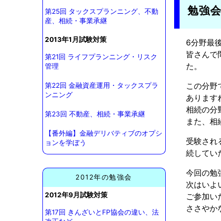
勉強
第25回 タックスプランニング、不動
産、相続・事業承継
2013年1月試験対策
6分野最
皆さんで
第21回 ライフプランニング・リスク
た。
管理
この分野
第22回 金融資産運用・タックスプラ
ンニング
あります
相続の分
第23回 不動産、相続・事業承継
また、相
【番外編】金融デリバティブのオプシ
受験され
ョンを学ぼう
続してい
今回の勉
2012年の勉強会
次はいよ
2012年9月試験対策
ご参加い
ささやか
第17回 きんざいとFP協会の違い、法