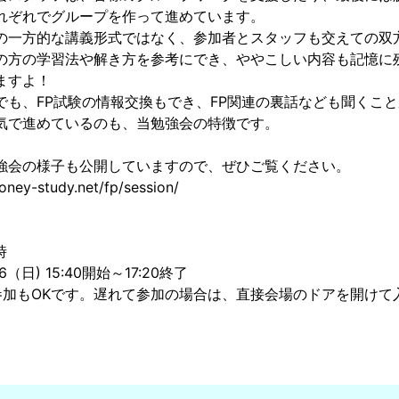
れぞれでグループを作って進めています。
の一方的な講義形式ではなく、参加者とスタッフも交えての双
の方の学習法や解き方を参考にでき、ややこしい内容も記憶に
ますよ！
でも、FP試験の情報交換もでき、FP関連の裏話なども聞くこ
気で進めているのも、当勉強会の特徴です。
強会の様子も公開していますので、ぜひご覧ください。
oney-study.net/fp/session/
時
26（日) 15:40開始～17:20終了
参加もOKです。遅れて参加の場合は、直接会場のドアを開けて