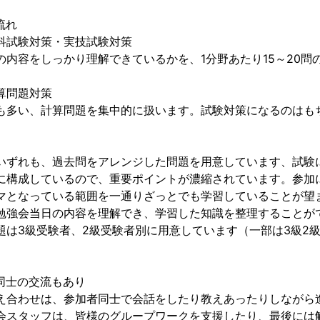
流れ
科試験対策・実技試験対策
の内容をしっかり理解できているかを、1分野あたり15～20
算問題対策
も多い、計算問題を集中的に扱います。試験対策になるのはも
いずれも、過去問をアレンジした問題を用意しています、試験
に構成しているので、重要ポイントが濃縮されています。参加
マとなっている範囲を一通りざっとでも学習していることが望
勉強会当日の内容を理解でき、学習した知識を整理することが
題は3級受験者、2級受験者別に用意しています（一部は3級2
同士の交流もあり
え合わせは、参加者同士で会話をしたり教えあったりしながら
会スタッフは、皆様のグループワークを支援したり、最後には