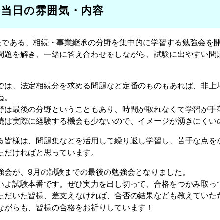
会当日の雰囲気・内容
後である、相続・事業継承の分野を集中的に学習する勉強会を
問題を解き、一緒に答え合わせをしながら、試験に出やすい問
では、法定相続分を求める問題など定番のものもあれば、非上
ね。
野は最後の分野ということもあり、時間が取れなくて学習が手
続は実際に経験する機会も少ないので、イメージが湧きにくい
る皆様は、問題集などを活用して繰り返し学習し、苦手な点を
ただければと思っています。
強会が、9月の試験までの最後の勉強会となりました。
いよ試験本番です。ぜひ実力を出し切って、合格をつかみ取っ
ただいた皆様、差支えなければ、合否の結果なども教えていた
ながらも、皆様の合格をお祈りしています！