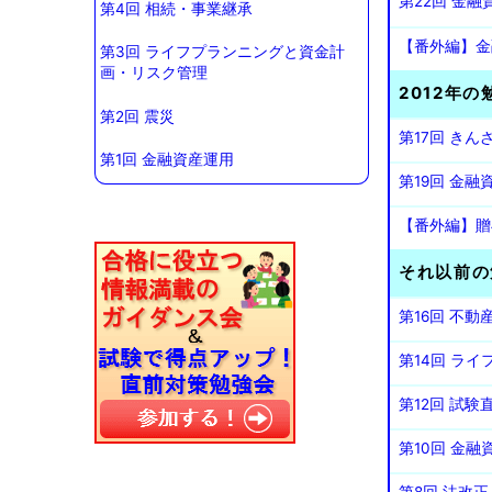
第22回 金
第4回 相続・事業継承
【番外編】金
第3回 ライフプランニングと資金計
画・リスク管理
2012年の
第2回 震災
第17回 き
第1回 金融資産運用
第19回 金
【番外編】贈
それ以前の
第16回 不
第14回 ラ
第12回 試験
第10回 金融