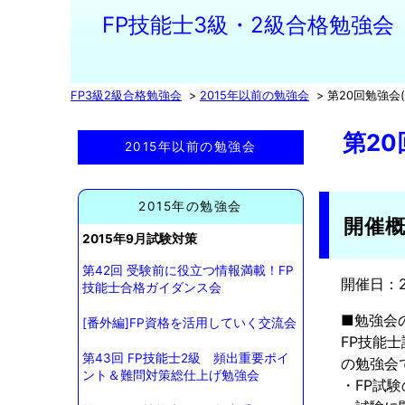
FP技能士3級・2級合格勉強会
FP3級2級合格勉強会
2015年以前の勉強会
第20回勉強会
第20
2015年以前の勉強会
2015年の勉強会
開催
2015年9月試験対策
第42回 受験前に役立つ情報満載！FP
開催日：20
技能士合格ガイダンス会
■勉強会
[番外編]FP資格を活用していく交流会
FP技能
第43回 FP技能士2級 頻出重要ポイ
の勉強会
ント＆難問対策総仕上げ勉強会
・FP試