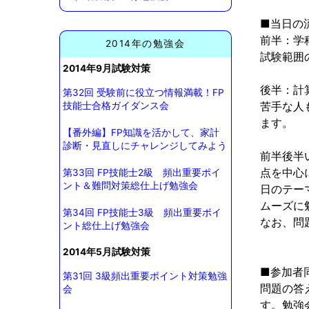
■当日の
前半：学
2014年の勉強会
試験範囲
2014年9月試験対策
後半：計
第32回 受験前に役立つ情報満載！FP
苦手な人
技能士合格ガイダンス会
ます。
【番外編】FP知識を活かして、家計
診断・見直しにチャレンジしてみよう
前半後半
点を中心
第33回 FP技能士2級 頻出重要ポイ
ント＆難問対策総仕上げ勉強会
日のテー
ムーズに
第34回 FP技能士3級 頻出重要ポイ
なお、問
ント総仕上げ勉強会
2014年5月試験対策
■参加者
第31回 3級頻出重要ポイント対策勉強
問題の答
会
す。勉強