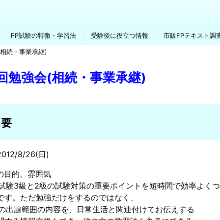
FP試験の特徴・学習法
受験後に役立つ情報
市販FPテキスト調
(相続・事業承継)
回勉強会(相続・事業承継)
概要
12/8/26(日)
の目的、雰囲気
士試験3級と2級の試験対策の重要ポイントを短時間で効率よく
です。ただ勉強だけをするのではなく、
験の出題範囲の内容を、日常生活と関連付けてお伝えする