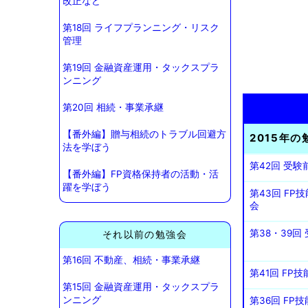
改正など
第18回 ライフプランニング・リスク
管理
第19回 金融資産運用・タックスプラ
ンニング
第20回 相続・事業承継
【番外編】贈与相続のトラブル回避方
2015年の
法を学ぼう
第42回 受
【番外編】FP資格保持者の活動・活
躍を学ぼう
第43回 F
会
第38・39
それ以前の勉強会
第16回 不動産、相続・事業承継
第41回 F
第15回 金融資産運用・タックスプラ
ンニング
第36回 F