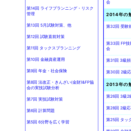
会
第14回 ライフプランニング・リスク
管理
2014年の
第13回 5月試験対策、他
第32回 受
第12回 試験直前対策
第33回 F
第11回 タックスプランニング
会
第10回 金融資産運用
第31回 3
第9回 年金・社会保険
第30回 2
第8回 法改正・きんざい(金財)&FP協
2013年の
会の実技試験分析
第26回 3
第7回 実技試験対策
第28回 2級
第6回 計算問題
第25回 タ
第5回 6分野を広く学習