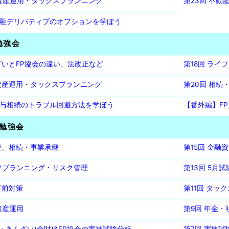
融資産運用・タックスプランニング
第23回 不動
融デリバティブのオプションを学ぼう
勉強会
んざいとFP協会の違い、法改正など
第18回 ラ
融資産運用・タックスプランニング
第20回 相続
与相続のトラブル回避方法を学ぼう
【番外編】F
勉強会
動産、相続・事業承継
第15回 金
イフプランニング・リスク管理
第13回 5月
直前対策
第11回 タッ
資産運用
第9回 年金・