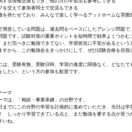
関する情報交換もでき、他の方の学習法も参考にできる
フを交えて参加者同士で交流もできる
徴を持たせており、みんなで楽しく学べるアットホームな雰囲
で用意している問題は、過去問をベースにしたアレンジ問題で
問題です。試験対策の重要ポイントを短時間で効率よくつかむ
、まだ完ぺきに勉強できてない、学習状況に不安があるという
ますから、この勉強会をきっかけにして、ぜひ試験合格を目指
には、受験有無、受験日時、学習の進度に関係なく、どなたで
をしたい、という方の参加も歓迎です。
テーマ
ーマは、「相続・事業承継」の分野です。
日までにこの分野の学習を計画的に進めていただき、当日は学
！ しっかり学習できている点と、まだ勉強を要する点が見つ
さいね。