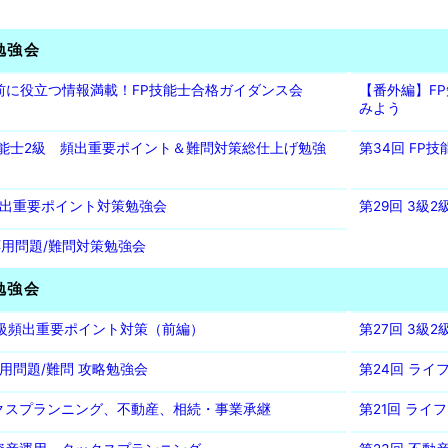
勉強会
験前に役立つ情報満載！FP技能士合格ガイダンス会
【番外編】F
みよう
P技能士2級 頻出重要ポイント＆難問対策総仕上げ勉強
第34回 FP
級頻出重要ポイント対策勉強会
第29回 3級
級応用問題/難問対策勉強会
勉強会
級2級頻出重要ポイント対策（前編）
第27回 3級
応用問題/難問 攻略勉強会
第24回 ラ
ックスプランニング、不動産、相続・事業承継
第21回 ラ