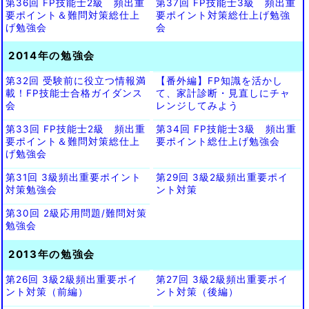
第36回 FP技能士2級 頻出重
第37回 FP技能士3級 頻出重
要ポイント＆難問対策総仕上
要ポイント対策総仕上げ勉強
げ勉強会
会
2014年の勉強会
第32回 受験前に役立つ情報満
【番外編】FP知識を活かし
載！FP技能士合格ガイダンス
て、家計診断・見直しにチャ
会
レンジしてみよう
第33回 FP技能士2級 頻出重
第34回 FP技能士3級 頻出重
要ポイント＆難問対策総仕上
要ポイント総仕上げ勉強会
げ勉強会
第31回 3級頻出重要ポイント
第29回 3級2級頻出重要ポイ
対策勉強会
ント対策
第30回 2級応用問題/難問対策
勉強会
2013年の勉強会
第26回 3級2級頻出重要ポイ
第27回 3級2級頻出重要ポイ
ント対策（前編）
ント対策（後編）