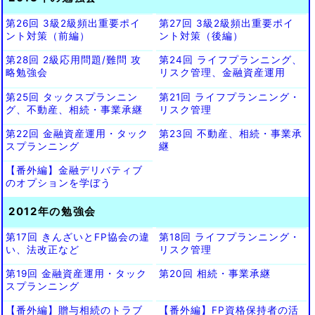
第26回 3級2級頻出重要ポイ
第27回 3級2級頻出重要ポイ
ント対策（前編）
ント対策（後編）
第28回 2級応用問題/難問 攻
第24回 ライフプランニング、
略勉強会
リスク管理、金融資産運用
第25回 タックスプランニン
第21回 ライフプランニング・
グ、不動産、相続・事業承継
リスク管理
第22回 金融資産運用・タック
第23回 不動産、相続・事業承
スプランニング
継
【番外編】金融デリバティブ
のオプションを学ぼう
2012年の勉強会
第17回 きんざいとFP協会の違
第18回 ライフプランニング・
い、法改正など
リスク管理
第19回 金融資産運用・タック
第20回 相続・事業承継
スプランニング
【番外編】贈与相続のトラブ
【番外編】FP資格保持者の活