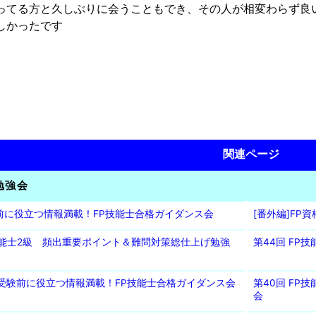
ってる方と久しぶりに会うこともでき、その人が相変わらず良
しかったです
関連ページ
勉強会
験前に役立つ情報満載！FP技能士合格ガイダンス会
[番外編]FP
P技能士2級 頻出重要ポイント＆難問対策総仕上げ勉強
第44回 F
回 受験前に役立つ情報満載！FP技能士合格ガイダンス会
第40回 F
会