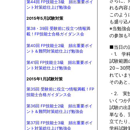
さらに、
第44回 FP技能士3級 頻出重要ポイ
れる内容
ント対策総仕上げ勉強会
このよう
2015年5月試験対策
も盛り込
※当勉強
第38・39回 受験前に役立つ情報満
載！FP技能士合格ガイダンス会
の参加も
第40回 FP技能士2級 頻出重要ポイ
■当日の
ント＆難問対策総仕上げ勉強会
・1. 学
試験範囲
第41回 FP技能士3級 頻出重要ポイ
20～3
ント対策総仕上げ勉強会
れていま
2015年1月試験対策
そのあと
第35回 受験前に役立つ情報満載！FP
・2. 実
技能士合格ガイダンス会
いくつか
第36回 FP技能士2級 頻出重要ポイ
試験の出
ント＆難問対策総仕上げ勉強会
単なる、
立てたり
第37回 FP技能士3級 頻出重要ポイ
学科試験
ント対策総仕上げ勉強会