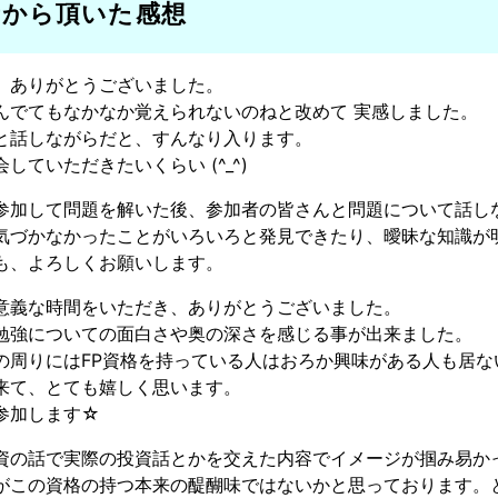
者から頂いた感想
、ありがとうございました。
んでてもなかなか覚えられないのねと改めて 実感しました。
と話しながらだと、すんなり入ります。
していただきたいくらい (^_^)
参加して問題を解いた後、参加者の皆さんと問題について話し
気づかなかったことがいろいろと発見できたり、曖昧な知識が
も、よろしくお願いします。
意義な時間をいただき、ありがとうございました。
勉強についての面白さや奥の深さを感じる事が出来ました。
の周りにはFP資格を持っている人はおろか興味がある人も居
来て、とても嬉しく思います。
参加します☆
資の話で実際の投資話とかを交えた内容でイメージが掴み易か
がこの資格の持つ本来の醍醐味ではないかと思っております。