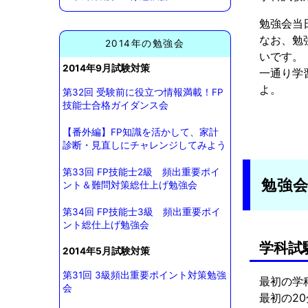
勉強会当
なお、勉
2014年の勉強会
いです。
2014年9月試験対策
一通り学
よ。
第32回 受験前に役立つ情報満載！FP
技能士合格ガイダンス会
【番外編】FP知識を活かして、家計
診断・見直しにチャレンジしてみよう
第33回 FP技能士2級 頻出重要ポイ
勉強
ント＆難問対策総仕上げ勉強会
第34回 FP技能士3級 頻出重要ポイ
ント総仕上げ勉強会
学科試
2014年5月試験対策
第31回 3級頻出重要ポイント対策勉強
最初の学
会
最初の2