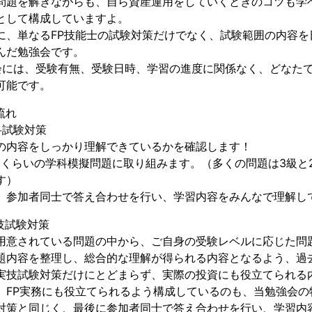
問題を解きながらも、自ら資産運用をしていくときのコツも学
として構成していますよ。
に、単なるFP技能士の試験対策だけでなく、試験範囲の内容を
んだ勉強会です。
会には、受験有無、受験日時、学習の進度に関係なく、どなた
可能です。
流れ
科試験対策
の内容をしっかり理解できているかを確認します！
0問くらいの学科模擬問題に取り組みます。（多くの問題は3級と
す）
、参加者同士で答え合わせを行い、学習内容をみんなで理解し
技試験対策
用意されている問題の中から、ご自身の受験レベルに応じた問
題内容を整理し、総合的な理解が得られる内容となるよう、過
実技試験対策だけにとどまらず、実際の投資にも役立てられる
、FP実務にも役立てられるよう構成しているのも、当勉強会の
対策と同じく、最後に参加者同士で答え合わせを行い、学習内