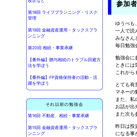
改正など
参加
第18回 ライフプランニング・リスク
管理
ゆうべも
第19回 金融資産運用・タックスプラ
一人で読
ンニング
みなさん
毎日勉強会
第20回 相続・事業承継
勉強会に
【番外編】贈与相続のトラブル回避方
ときには
法を学ぼう
これから
【番外編】FP資格保持者の活動・活
躍を学ぼう
とても有
マネーの
また、私
それ以前の勉強会
お話が出
また次も
第16回 不動産、相続・事業承継
昨日は投
第15回 金融資産運用・タックスプラ
になる事
ンニング