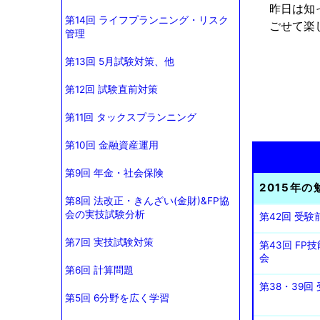
昨日は知
第14回 ライフプランニング・リスク
ごせて楽
管理
第13回 5月試験対策、他
第12回 試験直前対策
第11回 タックスプランニング
第10回 金融資産運用
第9回 年金・社会保険
2015年の
第8回 法改正・きんざい(金財)&FP協
会の実技試験分析
第42回 受
第7回 実技試験対策
第43回 F
会
第6回 計算問題
第38・39
第5回 6分野を広く学習