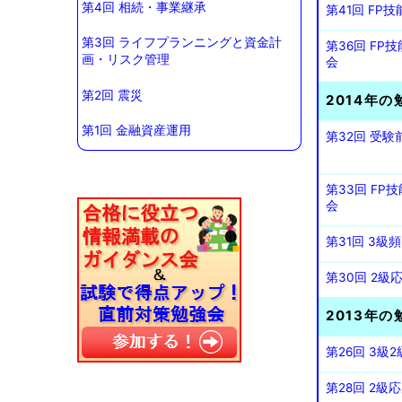
第4回 相続・事業継承
第41回 F
第3回 ライフプランニングと資金計
第36回 F
画・リスク管理
会
第2回 震災
2014年の
第1回 金融資産運用
第32回 受
第33回 F
会
第31回 3
第30回 2
2013年の
第26回 3
第28回 2級