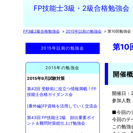
FP技能士3級・2級合格勉強会
FP3級2級合格勉強会
2015年以前の勉強会
第10回勉強会
第1
2015年以前の勉強会
2015年の勉強会
開催
2015年9月試験対策
第42回 受験前に役立つ情報満載！FP
開催日：201
技能士合格ガイダンス会
参加人数
[番外編]FP資格を活用していく交流会
■今回の
第43回 FP技能士2級 頻出重要ポイ
今回のテ
ント＆難問対策総仕上げ勉強会
この勉強