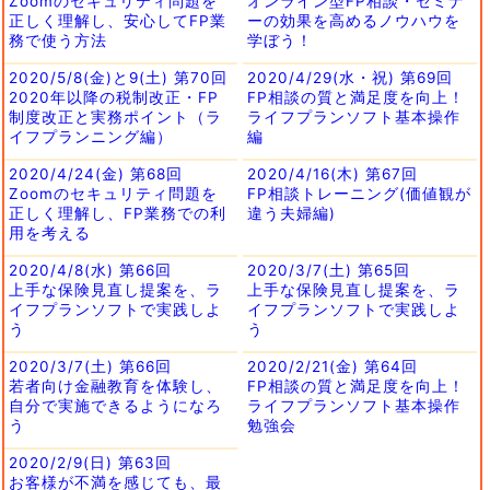
Zoomのセキュリティ問題を
オンライン型FP相談・セミナ
正しく理解し、安心してFP業
ーの効果を高めるノウハウを
務で使う方法
学ぼう！
2020/5/8(金)と9(土) 第70回
2020/4/29(水・祝) 第69回
2020年以降の税制改正・FP
FP相談の質と満足度を向上！
制度改正と実務ポイント（ラ
ライフプランソフト基本操作
イフプランニング編）
編
2020/4/24(金) 第68回
2020/4/16(木) 第67回
Zoomのセキュリティ問題を
FP相談トレーニング(価値観が
正しく理解し、FP業務での利
違う夫婦編)
用を考える
2020/4/8(水) 第66回
2020/3/7(土) 第65回
上手な保険見直し提案を、ラ
上手な保険見直し提案を、ラ
イフプランソフトで実践しよ
イフプランソフトで実践しよ
う
う
2020/3/7(土) 第66回
2020/2/21(金) 第64回
若者向け金融教育を体験し、
FP相談の質と満足度を向上！
自分で実施できるようになろ
ライフプランソフト基本操作
う
勉強会
2020/2/9(日) 第63回
お客様が不満を感じても、最