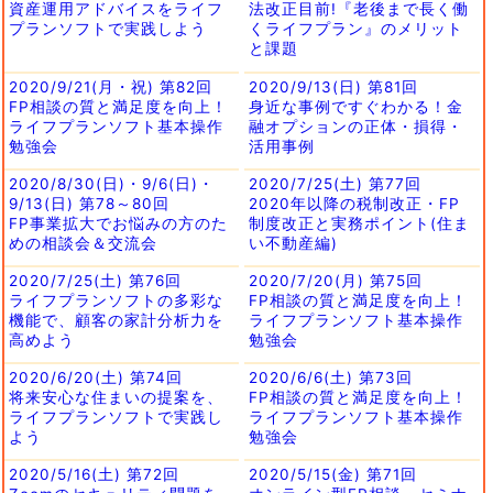
資産運用アドバイスをライフ
法改正目前!『老後まで長く働
プランソフトで実践しよう
くライフプラン』のメリット
と課題
2020/9/21(月・祝) 第82回
2020/9/13(日) 第81回
FP相談の質と満足度を向上！
身近な事例ですぐわかる！金
ライフプランソフト基本操作
融オプションの正体・損得・
勉強会
活用事例
2020/8/30(日)・9/6(日)・
2020/7/25(土) 第77回
9/13(日) 第78～80回
2020年以降の税制改正・FP
FP事業拡大でお悩みの方のた
制度改正と実務ポイント(住ま
めの相談会＆交流会
い不動産編)
2020/7/25(土) 第76回
2020/7/20(月) 第75回
ライフプランソフトの多彩な
FP相談の質と満足度を向上！
機能で、顧客の家計分析力を
ライフプランソフト基本操作
高めよう
勉強会
2020/6/20(土) 第74回
2020/6/6(土) 第73回
将来安心な住まいの提案を、
FP相談の質と満足度を向上！
ライフプランソフトで実践し
ライフプランソフト基本操作
よう
勉強会
2020/5/16(土) 第72回
2020/5/15(金) 第71回