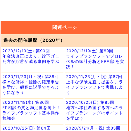
関連ページ
過去の開催履歴（2020年）
2020/12/19(土) 第90回
2020/12/19(土) 第89回
年金法改正により、繰下げし
ライフプランソフトでプロレ
た方が貯蓄が減る事例を学ぶ
ベルの家計分析とFP相談を実
践！
2020/11/23(月・祝) 第88回
2020/11/23(月・祝) 第87回
様々な所得・控除の確定申告
上手な保険見直し提案を、ラ
を学び、顧客に説明できるよ
イフプランソフトで実践しよ
うになろう
う
2020/11/18(水) 第86回
2020/10/25(日) 第85回
FP相談の質と満足度を向上！
地方へ移住希望する方へのラ
ライフプランソフト基本操作
イフプランニングのポイント
勉強会
を学ぼう
2020/10/25(日) 第84回
2020/9/21(月・祝) 第83回