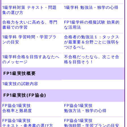
1級学科対策 テキスト・問題
1級学科 勉強法・独学の心得
集の選び方
合格力を大いに高める、専門
FP1級学科の模擬試験 効果的
書籍での学習
な活用法
1級学科 学習時間・学習プラ
合格者の勉強法１：タックス
ンの目安
が最重要＆分野ごとに強弱を
つけるべし
1級学科合格を目指すあなたへ
不合格だったなら、次こそ合
のメッセージ
格を目指そう！
FP1級実技概要
1級実技の試験内容
FP1級実技(FP協会)
FP協会1級実技
FP協会1級実技
合格率と難易度
勉強方法・独学の心得
FP協会1級実技
FP協会1級実技
テキスト・参考書の選び方
勉強時間・学習プランの目安