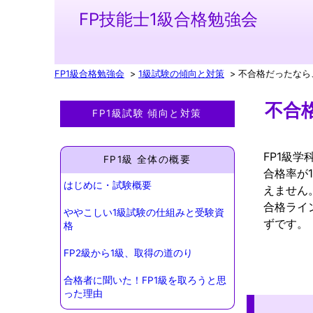
FP技能士1級合格勉強会
FP1級合格勉強会
1級試験の傾向と対策
不合格だったなら
不合
FP1級試験 傾向と対策
FP1級
FP1級 全体の概要
合格率が
はじめに・試験概要
えません
合格ライ
ややこしい1級試験の仕組みと受験資
ずです。
格
FP2級から1級、取得の道のり
合格者に聞いた！FP1級を取ろうと思
った理由