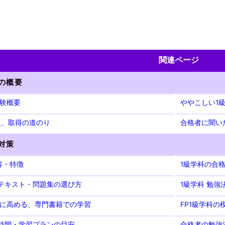
関連ページ
体の概要
験概要
ややこしい1
1級、取得の道のり
合格者に聞い
科対策
容・特徴
1級学科の合
 テキスト・問題集の選び方
1級学科 勉強
に高める、専門書籍での学習
FP1級学科の
習時間・学習プランの目安
合格者の勉強