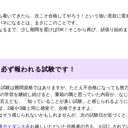
。
ち着いてきたら、次こそ合格してやろう！という強い意欲に変
バネになるとは、まさにこのことです。
なるまで、少し期間を置けばOK！そこから再び、頑張り始め
は必ず報われる試験です！
学科試験は難関資格ではありますが、たとえ不合格になっても努
ルの学習を継続し続けると、重箱の隅と思っていた内容が、な
と言えども、「知っていることが多い試験」と感じられるよう
ば、2級や3級と同じ感覚で、合格できますよ。
はそう感じられないかもしれませんが、次の試験日が近づくと
格ガイダンス会
お越しいただいた合格者の方も、お話しされて