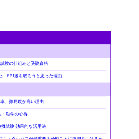
級試験の仕組みと受験資格
た！FP1級を取ろうと思った理由
格率、難易度が高い理由
法・独学の心得
模擬試験 効果的な活用法
法１：タックスが最重要＆分野ごとに強弱をつけるべ