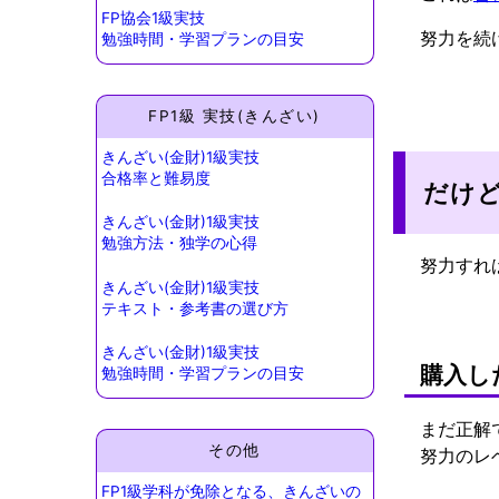
FP協会1級実技
努力を続
勉強時間・学習プランの目安
FP1級 実技(きんざい)
きんざい(金財)1級実技
合格率と難易度
だけ
きんざい(金財)1級実技
勉強方法・独学の心得
努力すれ
きんざい(金財)1級実技
テキスト・参考書の選び方
きんざい(金財)1級実技
購入し
勉強時間・学習プランの目安
まだ正解
その他
努力のレ
FP1級学科が免除となる、きんざいの