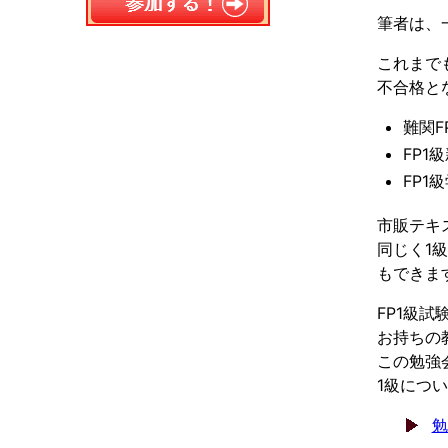
筆者は、
これまで
不合格と
難関
FP1
FP1
市販テキ
同じく1
もできま
FP1級
お持ちの
この勉強
1級につ
勉