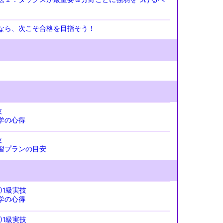
なら、次こそ合格を目指そう！
技
学の心得
技
習プランの目安
)1級実技
学の心得
)1級実技