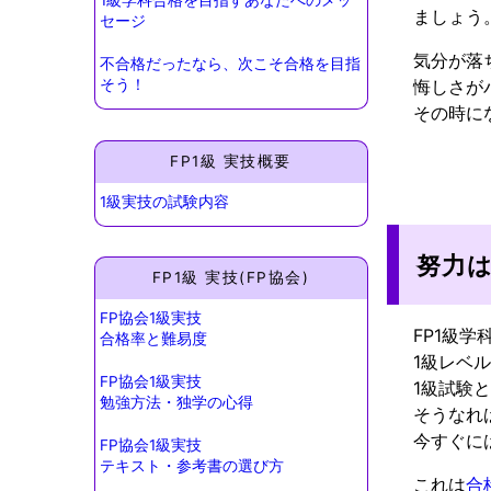
1級学科合格を目指すあなたへのメッ
ましょう
セージ
気分が落
不合格だったなら、次こそ合格を目指
悔しさが
そう！
その時に
FP1級 実技概要
1級実技の試験内容
努力
FP1級 実技(FP協会)
FP協会1級実技
FP1級
合格率と難易度
1級レベ
FP協会1級実技
1級試験
勉強方法・独学の心得
そうなれ
今すぐに
FP協会1級実技
テキスト・参考書の選び方
これは
合