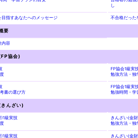
し
を目指すあなたへのメッセージ
不合格だった
技概要
験内容
(FP協会)
技
FP協会1級実
度
勉強方法・独
技
FP協会1級実
考書の選び方
勉強時間・学
(きんざい)
)1級実技
きんざい(金財
度
勉強方法・独
)1級実技
きんざい(金財