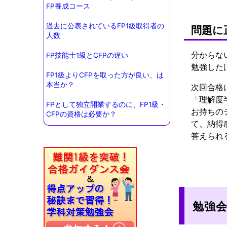
FP養成コース
過去に公表されているFP1級取得者の
問題に
人数
分からな
FP技能士1級とCFPの違い
勉強した
FP1級よりCFPを取った方が良い、は
本当か？
次回合格
「理解度
FPとして独立開業するのに、FP1級・
お持ちの
CFPの資格は必要か？
て、納得
答えられ
勉強