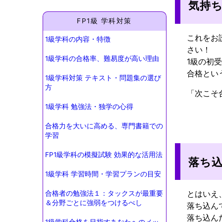
気持
FP1級 学科対策
これをお
1級学科の内容・特徴
さい！
1級学科の合格率、難易度が高い理由
1級の初
合格とい
1級学科対策 テキスト・問題集の選び
方
「次こそ
1級学科 勉強法・独学の心得
合格力を大いに高める、専門書籍での
学習
FP1級学科の模擬試験 効果的な活用法
落ち
1級学科 学習時間・学習プランの目安
とはいえ
合格者の勉強法１：タックスが最重要
＆分野ごとに強弱をつけるべし
落ち込ん
落ち込ん