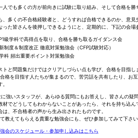
一人でも多くの方が前向きに試験に取り組み、そして合格を勝
も、多くの不合格経験者と、どうすれば合格できるのか、意見
なった皆さんを後押しできるようにと、定期的に、下記の会場
FP1級学科で高得点を取り、合格を勝ち取るガイダンス会
級新制度＆制度改正 徹底対策勉強会（CFP試験対応）
級学科 頻出重要ポイント対策勉強会
ストと問題集だけではクリアしづらい点も学び、合格を目指し
級合格を目指す人たちが集まるので、苦労話を共有したり、お
す。
試験に強いスタッフが、あらゆる質問にもお答えし、皆さんの疑
教材でどうしてもわからないことがあったら、それを持ち込ん
会は、不合格者の声から生み出されたものです。
いて教えてもらえる貴重な勉強会にも、ぜひ参加してみて下さ
強会のスケジュール・参加申し込みはこちら