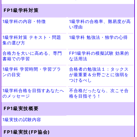
FP1級学科対策
1級学科の内容・特徴
1級学科の合格率、難易度が高
い理由
1級学科対策 テキスト・問題
1級学科 勉強法・独学の心得
集の選び方
合格力を大いに高める、専門
FP1級学科の模擬試験 効果的
書籍での学習
な活用法
1級学科 学習時間・学習プラ
合格者の勉強法１：タックス
ンの目安
が最重要＆分野ごとに強弱を
つけるべし
1級学科合格を目指すあなたへ
不合格だったなら、次こそ合
のメッセージ
格を目指そう！
FP1級実技概要
1級実技の試験内容
FP1級実技(FP協会)