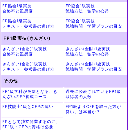
FP協会1級実技
FP協会1級実技
合格率と難易度
勉強方法・独学の心得
FP協会1級実技
FP協会1級実技
テキスト・参考書の選び方
勉強時間・学習プランの目安
FP1級実技(きんざい)
きんざい(金財)1級実技
きんざい(金財)1級実技
合格率と難易度
勉強方法・独学の心得
きんざい(金財)1級実技
きんざい(金財)1級実技
テキスト・参考書の選び方
勉強時間・学習プランの目安
その他
FP1級学科が免除となる、き
過去に公表されているFP1級
んざいのFP養成コース
取得者の人数
FP技能士1級とCFPの違い
FP1級よりCFPを取った方が
良い、は本当か？
FPとして独立開業するのに、
FP1級・CFPの資格は必要