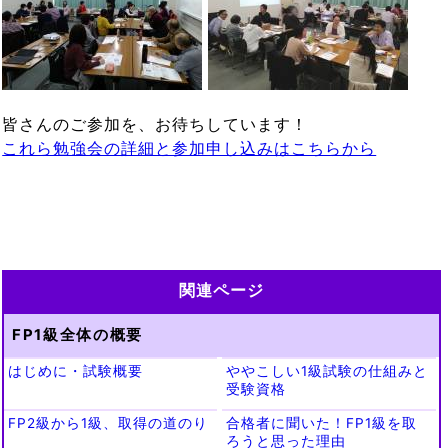
皆さんのご参加を、お待ちしています！
これら勉強会の詳細と参加申し込みはこちらから
関連ページ
FP1級全体の概要
はじめに・試験概要
ややこしい1級試験の仕組みと
受験資格
FP2級から1級、取得の道のり
合格者に聞いた！FP1級を取
ろうと思った理由