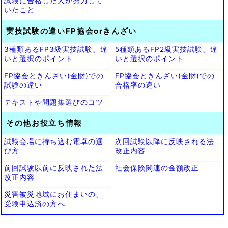
試験に合格した人が努力して
いたこと
実技試験の違いFP協会orきんざい
3種類あるFP3級実技試験、違
5種類あるFP2級実技試験、違
いと選択のポイント
いと選択のポイント
FP協会ときんざい(金財)での
FP協会ときんざい(金財)での
試験の違い
合格率の違い
テキストや問題集選びのコツ
その他お役立ち情報
試験会場に持ち込む電卓の選
次回試験以降に反映される法
び方
改正内容
前回試験以前に反映された法
社会保険関連の金額改正
改正内容
災害被災地域にお住まいの、
受験申込済の方へ