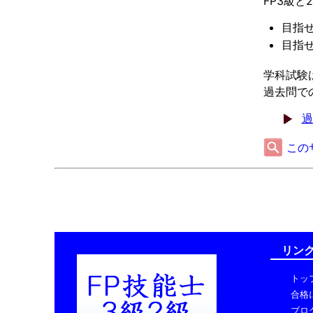
FP3級
目指せ
目指せ
学科試験
過去問で
過
この
リン
トッ
合格
ブロ