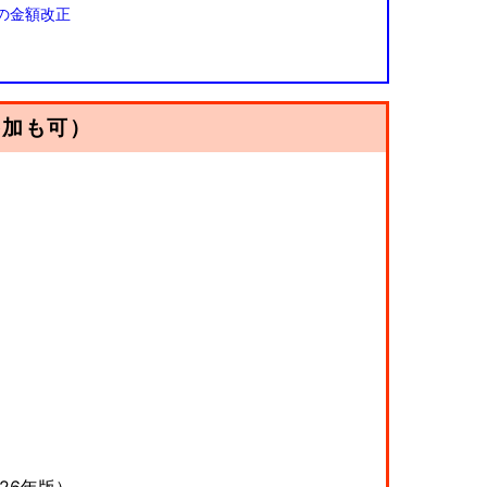
の金額改正
参加も可）
26年版）