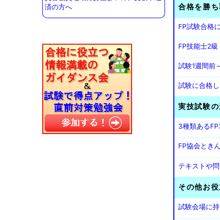
合格を勝ち
済の方へ
FP試験合格
FP技能士2
試験1週間前
試験に合格し
実技試験の
3種類あるF
FP協会とき
テキストや問
その他お役
試験会場に持