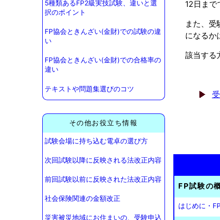
12日ま
5種類あるFP2級実技試験、違いと選
択のポイント
また、受
FP協会ときんざい(金財)での試験の違
になるか
い
該当する
FP協会ときんざい(金財)での合格率の
違い
テキストや問題集選びのコツ
受
その他お役立ち情報
試験会場に持ち込む電卓の選び方
次回試験以降に反映される法改正内容
前回試験以前に反映された法改正内容
FP試験の
社会保険関連の金額改正
はじめに・F
災害被災地域にお住まいの、受験申込