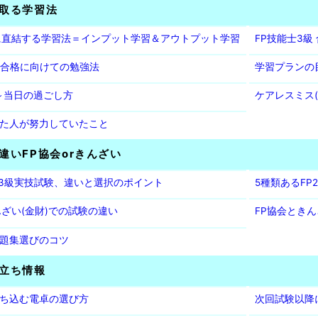
取る学習法
に直結する学習法＝インプット学習＆アウトプット学習
FP技能士3級
級 合格に向けての勉強法
学習プランの
～当日の過ごし方
ケアレスミス
た人が努力していたこと
違いFP協会orきんざい
P3級実技試験、違いと選択のポイント
5種類あるF
んざい(金財)での試験の違い
FP協会ときん
題集選びのコツ
立ち情報
ち込む電卓の選び方
次回試験以降