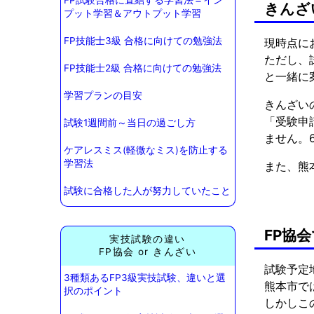
きんざ
プット学習＆アウトプット学習
FP技能士3級 合格に向けての勉強法
現時点に
ただし、
FP技能士2級 合格に向けての勉強法
と一緒に
学習プランの目安
きんざい
「受験申
試験1週間前～当日の過ごし方
ません。
ケアレスミス(軽微なミス)を防止する
学習法
また、熊
試験に合格した人が努力していたこと
FP協
実技試験の違い
FP協会 or きんざい
試験予定
3種類あるFP3級実技試験、違いと選
熊本市で
択のポイント
しかしこ