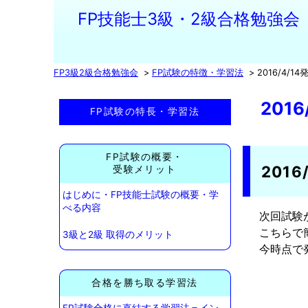
FP技能士3級・2級合格勉強会
FP3級2級合格勉強会
FP試験の特徴・学習法
2016/4/
201
FP試験の特長・学習法
FP試験の概要・
2016
受験メリット
はじめに・FP技能士試験の概要・学
べる内容
次回試験
こちらで
3級と2級 取得のメリット
今時点で
合格を勝ち取る学習法
FP試験合格に直結する学習法＝イン