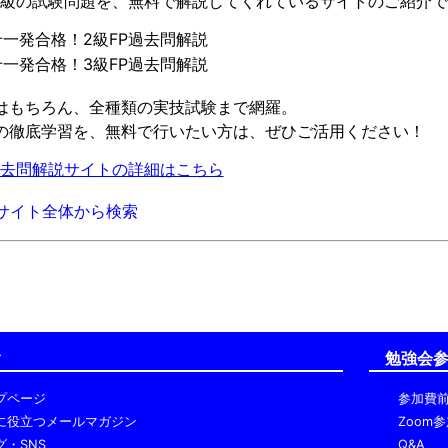
と2級の試験問題を、無料で解説してくれているサイトのご紹介
一発合格！2級FP過去問解説
一発合格！3級FP過去問解説
はもちろん、全種類の実技試験まで網羅。
の徹底学習を、無料で行いたい方は、ぜひご活用ください！
去問解説サイトの詳細はこちら
サイト全体から検索
ク
勉強会
プページ
参加費
に役立つメールマガジン
Zoom
グ・SNS
Q&A