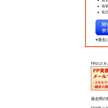
9
9
※過去
FPのス
過去問の