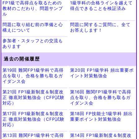
FP1級で高得点を取るための
1級学科の合格ラインを越えて
教材のこだわり、問題サンプ
得点できることを検証済み
ル
問題に取り組む前の準備と心
問題に関するご質問に、全て
構えについて
お答えします！
参加者・スタッフとの交流も
あります
過去の開催履歴
第19回 難関FP1級学科で高得
第20回 FP1級学科 頻出重要ポ
点を取り、合格を勝ち取るガ
イント対策勉強会
イダンス会
第21回 FP1級新制度＆制度改
第16回 難関FP1級学科で高得
正 徹底対策勉強会（CFP試験
点を取り、合格を勝ち取るガ
対応）
イダンス会
第17回 FP1級新制度＆制度改
第18回 FP技能士1級学科 頻出
正 徹底対策勉強会（CFP試験
重要ポイント対策勉強会
対応）
第13回 難関FP1級学科で高得
第14回 FP1級新制度＆制度改