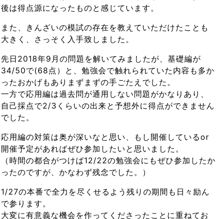
後は得点源になったものと感じています。
また、きんざいの模試の存在を教えていただけたことも
大きく、さっそく入手致しました。
先日2018年9月の問題を解いてみましたが、基礎編が
34/50で(68点）と、勉強会で触れられていた内容も多か
ったおかげもありまずまずの手ごたえでした。
一方で応用編は過去問が通用しない問題がかなりあり、
自己採点で2/3くらいの出来と予想外に得点ができません
でした。
応用編の対策は奥が深いなと思い、もし開催しているor
開催予定があればぜひ参加したいと思いました。
（時間の都合がつけば12/22の勉強会にもぜひ参加したか
ったのですが、かなわず残念でした。）
1/27の本番で全力を尽くせるよう残りの期間も日々励ん
で参ります。
大変に有意義な機会を作ってくださったことに重ねてお