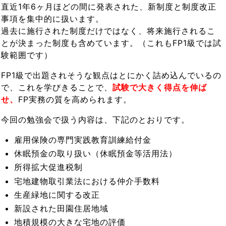
直近1年6ヶ月ほどの間に発表された、新制度と制度改正
事項を集中的に扱います。
過去に施行された制度だけではなく、将来施行されるこ
とが決まった制度も含めています。（これもFP1級では試
験範囲です）
FP1級で出題されそうな観点はとにかく詰め込んでいるの
で、これを学びきることで、
試験で大きく得点を伸ば
せ、
FP実務の質を高められます。
今回の勉強会で扱う内容は、下記のとおりです。
雇用保険の専門実践教育訓練給付金
休眠預金の取り扱い（休眠預金等活用法）
所得拡大促進税制
宅地建物取引業法における仲介手数料
生産緑地に関する改正
新設された田園住居地域
地積規模の大きな宅地の評価