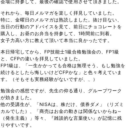
会場に持参して、最後の確認で使用させて頂きました。
それから、毎日メルマガを楽しく拝見していました。
特に、金曜日のメルマガは熟読しました。抜け目ない、
当日の行動のアドバイスを見て、前日にチョコレートを
購入し、お昼のお弁当を持参して、1時間前に到着。
女子力高い方に教えて頂いて本当に良かったです。
本日帰宅してから、FP技能士1級合格勉強会の、FP1級
と、CFPの違いを拝見していました。
FP1級は、「一生かかっても合格は無理そう、もし勉強を
続けるとしたら悔しいけどCFPかな」と色々考えていま
す。（そもそも実務経験がないですが、、）
勉強会の感想ですが、先生の仰る通り、グループワーク
が効きました。
他の受講生が、「NISAは、株だけ、債券ダメ」（リズミ
カルでした）、「商売はお金の動きは関係ないからね～
（発生主義）」等々、『雑談的な言葉使い』が記憶に残
りやすいです。